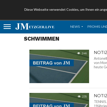
Diese Webseite verwendet Cookies, um Ihnen ein ang
NEWS
PROMIS UN
SCHWIMMEN
NOTI
246
Antonel
von Mona
heute Ge
NOTI
235
TENNIS. 
19jährig