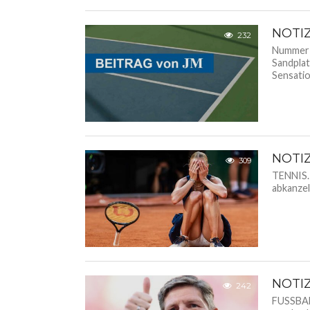
NOTI
232
Nummer 
Sandplat
Sensation
NOTI
309
TENNIS. 
abkanzel
NOTI
242
FUSSBALL