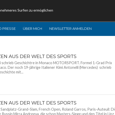
enehmeres Surfen zu ermöglichen
D PRESSE
ÜBER MICH
NEWSLETTER ANMELDEN
ZEN AUS DER WELT DES SPORTS
li schrieb Geschichtre in Monaco MOTORSPORT. Formel 1-Grad Prix
co. Der noch 19-jährige Italiener Kimi Antonelli (Mercedes) schrieb
schichte mit...
ZEN AUS DER WELT DES SPORTS
Sandplatz-Grand-Slam, French Open, Roland Garros, Paris-Auteuil: Di
e Russin Mirra Andreeva, die schon Masters-Siege und den Titel in Linz