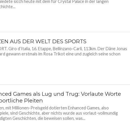
iedete sicch heute mit dem für Crystal Palace in der langen
hichte...
ZEN AUS DER WELT DES SPORTS
. Giro d’Italia, 16. Etappe, Bellinzano-Carli, 113km. Der Däne Jonas
rd gewann erstmals im Rosa Trikot eine und zugleich seine schon
ced Games als Lug und Trug: Vorlaute Worte
portliche Pleiten
en, mit Millionen-Preisgeld dotierten Enhanced Games, also
iele, sind Geschichte, aber nichts wurde aus vorlaut-vollmundig
igten Geschichten, die beweisen sollen, was...