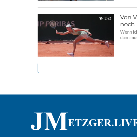
Von V
243
noch 
Wenn ich
dann mus