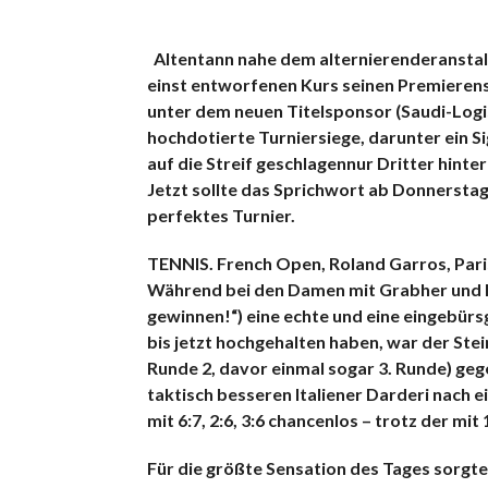
Altentann nahe dem alternierenderanstal
einst entworfenen Kurs seinen Premiere
unter dem neuen Titelsponsor (Saudi-Logis
hochdotierte Turniersiege, darunter ein S
auf die Streif geschlagennur Dritter hint
Jetzt sollte das Sprichwort ab Donnerstag
perfektes Turnier.
TENNIS. French Open
, Roland Garros, Par
Während bei den Damen mit Grabher und Imp
gewinnen!“) eine echte und eine eingebür
bis jetzt hochgehalten haben, war der Stei
Runde 2, davor einmal sogar 3. Runde) gege
taktisch besseren Italiener Darderi nach
mit 6:7, 2:6, 3:6 chancenlos – trotz der m
Für die größte Sensation des Tages sorgte 