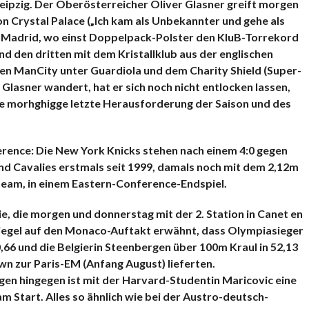
ipzig. Der Oberösterreicher Oliver Glasner greift morgen
n Crystal Palace („Ich kam als Unbekannter und gehe als
 Madrid, wo einst Doppelpack-Polster den KluB-Torrekord
und den dritten mit dem Kristallklub aus der englischen
en ManCity unter Guardiola und dem Charity Shield (Super-
Glasner wandert, hat er sich noch nicht entlocken lassen,
die morhghigge letzte Herausforderung der Saison und des
erence: Die New York Knicks stehen nach einem 4:0 gegen
nd Cavalies erstmals seit 1999, damals noch mit dem 2,12m
am, in einem Eastern-Conference-Endspiel.
die morgen und donnerstag mit der 2. Station in Canet en
spiegel auf den Monaco-Auftakt erwähnt, dass Olympiasieger
0,66 und die Belgierin Steenbergen über 100m Kraul in 52,13
 zur Paris-EM (Anfang August) lieferten.
gen hingegen ist mit der Harvard-Studentin Maricovic eine
 Start. Alles so ähnlich wie bei
der Austro-deutsch-