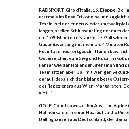
RADSPORT.
Giro d’Italia, 16. Etappe, Be
erstmals im Rosa Trikot eine und zugleich
Tessin, bei der er den
wiederum zweitplatzi
langen, steilen Schlussanstieg der nach 
um 1:09-Minuten distanzierte. Gall wieder
Gesamtwertung mit mehr als 4 Minuten Rü
Resultat eines fortgeschrittenen bzw. sic
Österreicher, vom Sieg und Rosa Trikot de
Fahrer wie der Holländer Arensman und de
Team sitzen aber Gall mit wenigen Sekunde
darauf, dass sich der bislang beste Österre
des Tapezierers aus Wien-Margareten, Dolf
gibt…‘
GOLF. Countdown zu den Austrian Alpine 
Hahnenkamm in einer Nearest to the Pin-S
Dellinghausen aus Deutschland, der damal