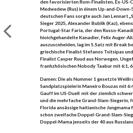
den favorisierten Rom-Finalisten, Ex-US-O
Medwedew (Rus) in éinem Up-and-Down-5-Satz
deutschen Fans sorgte auch Jan Lennart „S
Sieger 2025, Alexander Bublik (Kaz), eben
Portugal-Star Faria, der den Russo-Kanadi
hioichgehandelte Kanadier, Felix Auger-A
auszuscnheiden, lag im 5.Satz mit Break be
griechische Finalist Stefanos Tsitsipas u
Finalist Casper Ruud aus Norwegen. Ungef
franhzhösischen Nobody Taabur mit 6:1, 6:
D
amen: Die als Nummer 1 gesetzte Weißru
Sandplatzspielerin Maneiro Bouzas mit 6:4
Gauff im US-Duell mit der ziemlich schwe
und die mehrfache Grand-Slam-Siegerin, f
Florida ansässige haitianische Jungmama N
schon zweifache Doppel-Grand-Slam-Siege
Doppel-Mama jenseits der 40 aus Russlan