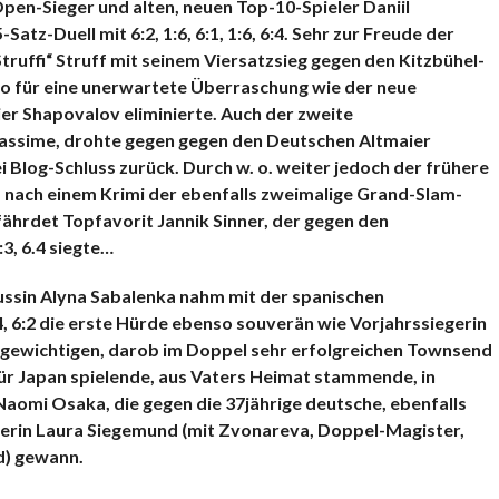
pen-Sieger und alten, neuen Top-10-Spieler Daniil
-Duell mit 6:2, 1:6, 6:1, 1:6, 6:4. Sehr zur Freude der
truffi“ Struff mit seinem Viersatzsieg gegen den Kitzbühel-
so für eine unerwartete Überraschung wie der neue
er Shapovalov eliminierte. Auch der zweite
liassime, drohte gegen gegen den Deutschen Altmaier
i Blog-Schluss zurück. Durch w. o. weiter jedoch der frühere
nd nach einem Krimi der ebenfalls zweimalige Grand-Slam-
ährdet Topfavorit Jannik Sinner, der gegen den
3, 6.4 siegte…
ssin Alyna Sabalenka nahm mit der spanischen
, 6:2 die erste Hürde ebenso souverän wie Vorjahrssiegerin
rgewichtigen, darob im Doppel sehr erfolgreichen Townsend
ür Japan spielende, aus Vaters Heimat stammende, in
aomi Osaka, die gegen die 37jährige deutsche, ebenfalls
rin Laura Siegemund (mit Zvonareva, Doppel-Magister,
d) gewann.