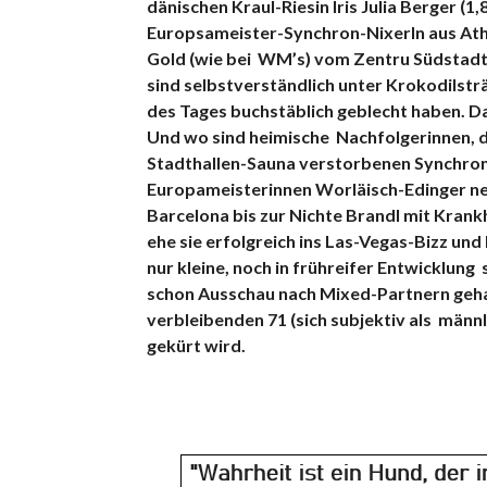
dänischen Kraul-Riesin Iris Julia Berger (
Europsameister-Synchron-Nixerln aus Athe
Gold (wie bei WM’s) vom Zentru Südstadt 
sind selbstverständlich unter Krokodilsträ
des
Tages buchstäblich geblecht haben. Da
Und wo sind heimische Nachfolgerinnen, die
Stadthallen-Sauna verstorbenen Synchron
Europameisterinnen Worläisch-Edinger n
Barcelona bis zur Nichte Brandl mit Kran
ehe sie erfolgreich ins Las-Vegas-Bizz un
nur kleine, noch in frühreifer Entwicklung 
schon Ausschau nach Mi
xed-Partnern gehal
verbleibenden 71 (sich subjektiv als männ
gekürt wird.