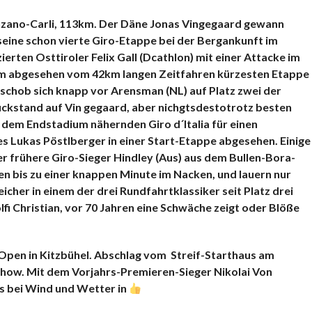
KOMMENTARE
llinzano-Carli, 113km. Der Däne Jonas Vingegaard gewann
 seine schon vierte Giro-Etappe bei der Bergankunft im
erten Osttiroler Felix Gall (Dcathlon) mit einer Attacke im
dem abgesehen vom 42km langen Zeitfahren kürzesten Etappe
 schob sich knapp vor Arensman (NL) auf Platz zwei der
ckstand auf Vin gegaard, aber nichgtsdestotrotz besten
h dem Endstadium nähernden Giro d´Italia für einen
s Lukas Pöstlberger in einer Start-Etappe abgesehen. Einige
r frühere Giro-Sieger Hindley (Aus) aus dem Bullen-Bora-
n bis zu einer knappen Minute im Nacken, und lauern nur
icher in einem der drei Rundfahrtklassiker seit Platz drei
i Christian, vor 70 Jahren eine Schwäche zeigt oder Blöße
Open in Kitzbühel. Abschlag vom Streif-Starthaus am
how. Mit dem Vorjahrs-Premieren-Sieger Nikolai Von
s bei Wind und Wetter in