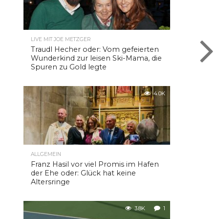
LIVE MIT JOE METZGER
Traudl Hecher oder: Vom gefeierten
Wunderkind zur leisen Ski-Mama, die
Spuren zu Gold legte
4.0K
ALLGEMEIN
Franz Hasil vor viel Promis im Hafen
der Ehe oder: Glück hat keine
Altersringe
3.8K
1