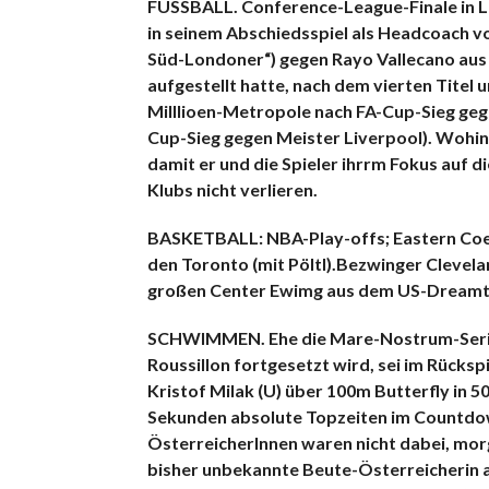
FUSSBALL. Conference-League-Finale in Le
in seinem Abschiedsspiel als Headcoach vo
Süd-Londoner“) gegen Rayo Vallecano aus
aufgestellt hatte, nach dem vierten Titel 
Milllioen-Metropole nach FA-Cup-Sieg geg
Cup-Sieg gegen Meister Liverpool). Wohin 
damit er und die Spieler ihrrm Fokus auf 
Klubs nicht verlieren.
BASKETBALL: NBA-Play-offs; Eastern Co
den Toronto (mit Pöltl).Bezwinger Clevela
großen Center Ewimg aus dem US-Dreamte
SCHWIMMEN. Ehe die Mare-Nostrum-Serie, 
Roussillon fortgesetzt wird, sei im Rück
Kristof Milak (U) über 100m Butterfly in 5
Sekunden absolute Topzeiten im Countdown
ÖsterreicherInnen waren nicht dabei, mor
bisher unbekannte Beute-Österreicherin am