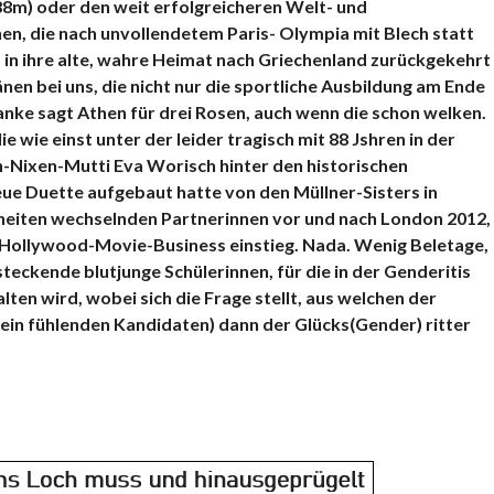
1,88m) oder den weit erfolgreicheren Welt- und
n, die nach unvollendetem Paris- Olympia mit Blech statt
in ihre alte, wahre Heimat nach Griechenland zurückgekehrt
nen bei uns, die nicht nur die sportliche Ausbildung am Ende
nke sagt Athen für drei Rosen, auch wenn die schon welken.
 wie einst unter der leider tragisch mit 88 Jshren in der
-Nixen-Mutti Eva Worisch hinter den historischen
eue Duette aufgebaut hatte von
den Müllner-Sisters in
kheiten wechselnden Partnerinnen vor und nach London 2012,
d Hollywood-Movie-Business einstieg. Nada. Wenig Beletage,
steckende blutjunge Schülerinnen, für die in der Genderitis
ten wird, wobei sich die Frage stellt, aus welchen der
lein fühlenden Kandidaten) dann der Glücks(Gender) ritter