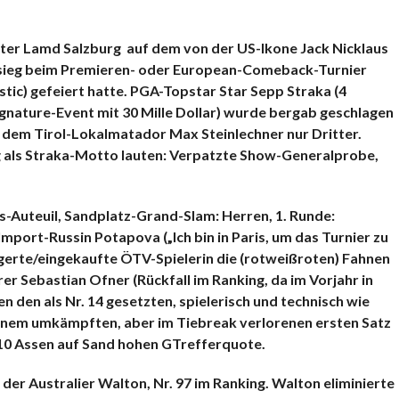
ter Lamd Salzburg auf dem von der US-Ikone Jack Nicklaus
nsieg beim Premieren- oder European-Comeback-Turnier
tic) gefeiert hatte. PGA-Topstar Star Sepp Straka (4
ignature-Event mit 30 Mille Dollar) wurde bergab geschlagen
er dem Tirol-Lokalmatador Max Steinlechner nur Dritter.
 als
Straka-Motto lauten: Verpatzte Show-Generalprobe,
is-Auteuil, Sandplatz-Grand-Slam: Herren, 1. Runde:
ort-Russin Potapova („Ich bin in Paris, um das Turnier zu
sgerte/eingekaufte ÖTV-Spielerin die (rotweißroten) Fahnen
rer Sebastian Ofner (Rückfall im Ranking, da im Vorjahr in
n den als Nr. 14 gesetzten, spielerisch und technisch wie
 einem umkämpften, aber im Tiebreak verlorenen ersten Satz
it 10 Assen auf Sand hohen GTrefferquote.
der Australier Walton, Nr. 97 i
m Ranking. Walton eliminierte