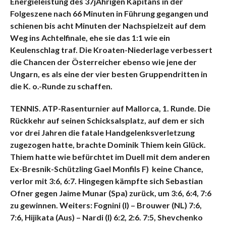
Energieleistung des 37jÄhrigen Kapitäns in der
Folgeszene nach 66 Minuten in Führung gegangen und
schienen bis acht Minuten der Nachspielzeit auf dem
Weg ins Achtelfinale, ehe sie das 1:1 wie ein
Keulenschlag traf. Die Kroaten-Niederlage verbessert
die Chancen der Österreicher ebenso wie jene der
Ungarn, es als eine der vier besten Gruppendritten in
die K. o.-Runde zu schaffen.
TENNIS. ATP-Rasenturnier auf Mallorca, 1. Runde. Die
Rückkehr auf seinen Schicksalsplatz, auf dem er sich
vor drei Jahren die fatale Handgelenksverletzung
zugezogen hatte, brachte Dominik Thiem kein Glück.
Thiem hatte wie befürchtet im Duell mit dem anderen
Ex-Bresnik-Schützling Gael Monfils F) keine Chance,
verlor mit 3:6, 6:7. Hingegen kämpfte sich Sebastian
Ofner gegen Jaime Munar (Spa) zurück, um 3:6, 6:4, 7:6
zu gewinnen. Weiters: Fognini (I) – Brouwer (NL) 7:6,
7:6, Hijikata (Aus) – Nardi (I) 6:2, 2:6. 7:5, Shevchenko