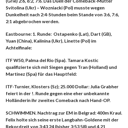
(Grie) 2:6, 6:2, 7:6. Das Duell der Comeback-Mütter
Svitolina (Ukr) – Wozniacki (Pol) musste wegen
Dunkelheit nach 2:4-Stunden beim Stande von 3:6, 7:6,
2:1 abgebrochen werden.
Eastbourne: 1. Runde: Ostapenko (Lat), Dart (GB),
Yuan (China), Kalinina (Ukr), Linette (Pol) im
Achtelfinale:
ITF W50, Palma del Rio (Spa). Tamara Kostic
qualifizierte sich mit Siegen gegen Tran (Holland) und
Martinez (Spa) für das Hauptfeld:
ITF-Turnier, Klosters (Sz); 25.000 Dollar: Julia Grabher
feiert in der !. Runde gegen eine eher unbekannte
Holländerin ihr zweites Comeback nach Hand-OP.
SCHWIMMEN. Nachtrag zur EM in Belgrad: 400m Kraul.
Felix holte sich seine erste Langbahn-Goldene mit der
Rekordzeit von 3:43 24 (bisher 3:53 58) und 4,21