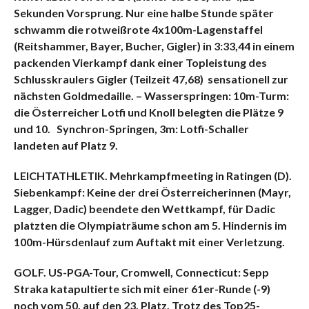
Sekunden Vorsprung. Nur eine halbe Stunde später
schwamm die rotweißrote 4x100m-Lagenstaffel
(Reitshammer, Bayer, Bucher, Gigler) in 3:33,44 in einem
packenden Vierkampf dank einer Topleistung des
Schlusskraulers Gigler (Teilzeit 47,68) sensationell zur
nächsten Goldmedaille. – Wasserspringen: 10m-Turm:
die Österreicher Lotfi und Knoll belegten die Plätze 9
und 10. Synchron-Springen, 3m: Lotfi-Schaller
landeten auf Platz 9.
LEICHTATHLETIK. Mehrkampfmeeting in Ratingen (D).
Siebenkampf: Keine der drei Österreicherinnen (Mayr,
Lagger, Dadic) beendete den Wettkampf, für Dadic
platzten die Olympiaträume schon am 5. Hindernis im
100m-Hürsdenlauf zum Auftakt mit einer Verletzung.
GOLF. US-PGA-Tour, Cromwell, Connecticut: Sepp
Straka katapultierte sich mit einer 61er-Runde (-9)
noch vom 50. auf den 23, Platz. Trotz des Top25-