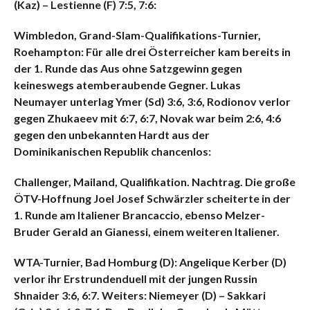
(Kaz) – Lestienne (F) 7:5, 7:6:
Wimbledon, Grand-Slam-Qualifikations-Turnier,
Roehampton: Für alle drei Österreicher kam bereits in
der 1. Runde das Aus ohne Satzgewinn gegen
keineswegs atemberaubende Gegner. Lukas
Neumayer unterlag Ymer (Sd) 3:6, 3:6, Rodionov verlor
gegen Zhukaeev mit 6:7, 6:7, Novak war beim 2:6, 4:6
gegen den unbekannten Hardt aus der
Dominikanischen Republik chancenlos:
Challenger, Mailand, Qualifikation. Nachtrag. Die große
ÖTV-Hoffnung Joel Josef Schwärzler scheiterte in der
1. Runde am Italiener Brancaccio, ebenso Melzer-
Bruder Gerald an Gianessi, einem weiteren Italiener.
WTA-Turnier, Bad Homburg (D): Angelique Kerber (D)
verlor ihr Erstrundenduell mit der jungen Russin
Shnaider 3:6, 6:7. Weiters: Niemeyer (D) – Sakkari