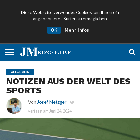
Diese Webseite verwendet Cookies, um Ihnen ein
angenehmeres Surfen zu ermöglichen
NEWS
PROMIS
ÜBER
NEWSLETTER
OK
Mehr Infos
UND
MICH
ANMELDEN
PRESSE
ALLGEMEIN
NOTIZEN AUS DER WELT DES
SPORTS
Von
Josef Metzger
verfasst am
Juni 24, 2024