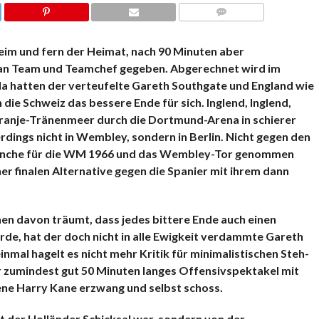
KOMMENTARE
eim und fern der Heimat, nach 90 Minuten aber
ik an Team und Teamchef gegeben. Abgerechnet wird im
da hatten der verteufelte Gareth Southgate und England wie
die Schweiz das bessere Ende für sich. Inglend, Inglend,
 Oranje-Tränenmeer durch die Dortmund-Arena in schierer
rdings nicht in Wembley, sondern in Berlin. Nicht gegen den
evanche für die WM 1966 und das Wembley-Tor genommen
ner finalen Alternative gegen die Spanier mit ihrem dann
n davon träumt, dass jedes bittere Ende auch einen
de, hat der doch nicht in alle Ewigkeit verdammte Gareth
inmal hagelt es nicht mehr Kritik für minimalistischen Steh-
r zumindest gut 50 Minuten langes Offensivspektakel mit
ene Harry Kane erzwang und selbst schoss.
ht der Holländer Schicksal war, sondern von der