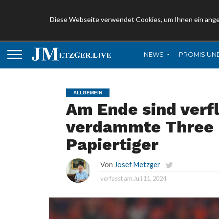
Diese Webseite verwendet Cookies, um Ihnen ein ang
NEWS
PROMIS UN
ALLGEMEIN
Am Ende sind verf
verdammte Three 
Papiertiger
Von
Josef Metzger
verfasst am
Juli 11, 2024