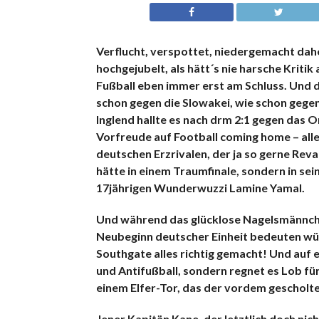
Verflucht, verspottet, niedergemacht dah
hochgejubelt, als hätt´s nie harsche Krit
Fußball eben immer erst am Schluss. Und 
schon gegen die Slowakei, wie schon gegen 
Inglend hallte es nach drm 2:1 gegen das
Vorfreude auf Football coming home – alle
deutschen Erzrivalen, der ja so gerne R
hätte in einem Traumfinale, sondern in sei
17jährigen Wunderwuzzi Lamine Yamal.
Und während das glücklose Nagelsmännche
Neubeginn deutscher Einheit bedeuten wür
Southgate alles richtig gemacht! Und auf e
und Antifußball, sondern regnet es Lob fü
einem Elfer-Tor, das der vordem gescholt
Jener Kapitän Kane, der letztlich doch nic