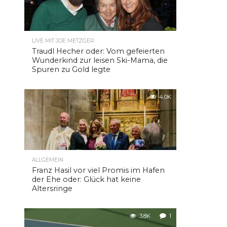
LIVE MIT JOE METZGER
Traudl Hecher oder: Vom gefeierten
Wunderkind zur leisen Ski-Mama, die
Spuren zu Gold legte
4.0K
ALLGEMEIN
Franz Hasil vor viel Promis im Hafen
der Ehe oder: Glück hat keine
Altersringe
3.8K
1