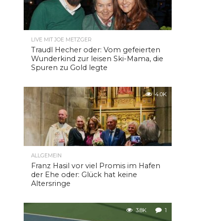
LIVE MIT JOE METZGER
Traudl Hecher oder: Vom gefeierten
Wunderkind zur leisen Ski-Mama, die
Spuren zu Gold legte
4.0K
ALLGEMEIN
Franz Hasil vor viel Promis im Hafen
der Ehe oder: Glück hat keine
Altersringe
3.8K
1