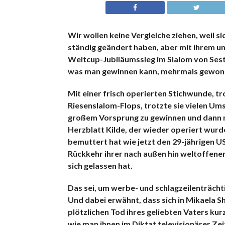
Wir wollen keine Vergleiche ziehen, weil s
ständig geändert haben, aber mit ihrem 
Weltcup-Jubiläumssieg im Slalom von Sestri
was man gewinnen kann, mehrmals gewonnen
Mit einer frisch operierten Stichwunde, t
Riesenslalom-Flops, trotzte sie vielen Um
großem Vorsprung zu gewinnen und dann nic
Herzblatt Kilde, der wieder operiert wurde
bemuttert hat wie jetzt den 29-jährigen 
Rückkehr ihrer nach außen hin weltoffene
sich gelassen hat.
Das sei, um werbe- und schlagzeilenträchtig
Und dabei erwähnt, dass sich in Mikaela Sh
plötzlichen Tod ihres geliebten Vaters ku
wie man ihnen im Diktat televisionärer Ze