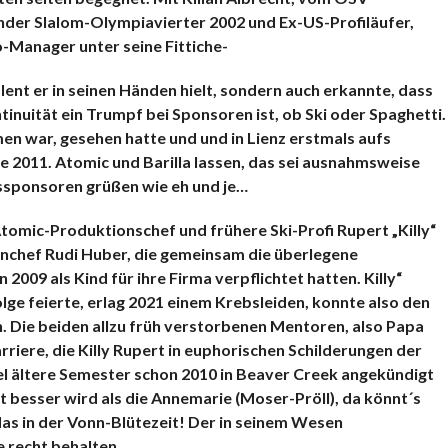
ender Slalom-Olympiavierter 2002 und Ex-US-Profiläufer,
-Manager unter seine Fittiche-
alent er in seinen Händen hielt, sondern auch erkannte, dass
nuität ein Trumpf bei Sponsoren ist, ob Ski oder Spaghetti.
men war, gesehen hatte und und in Lienz erstmals aufs
2011. Atomic und Barilla lassen, das sei ausnahmsweise
sponsoren grüßen wie eh und je…
Atomic-Produktionschef und frühere Ski-Profi Rupert „Killy“
chef Rudi Huber, die gemeinsam die überlegene
2009 als Kind für ihre Firma verpflichtet hatten. Killy“
ge feierte, erlag 2021 einem Krebsleiden, konnte also den
. Die beiden allzu früh verstorbenen Mentoren, also Papa
rriere, die Killy Rupert in euphorischen Schilderungen der
el ältere Semester schon 2010 in Beaver Creek angekündigt
t besser wird als die Annemarie (Moser-Pröll), da könnt´s
 das in der Vonn-Blütezeit! Der in seinem Wesen
e recht behalten.