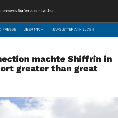
enehmeres Surfen zu ermöglichen
D PRESSE
ÜBER MICH
NEWSLETTER ANMELDEN
ection machte Shiffrin in
ort greater than great