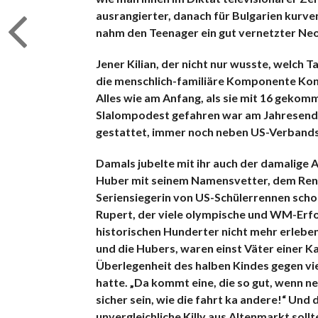
ausrangierter, danach für Bulgarien kurv
nahm den Teenager ein gut vernetzter Neo
Jener Kilian, der nicht nur wusste, welch T
die menschlich-familiäre Komponente Konti
Alles wie am Anfang, als sie mit 16 gekom
Slalompodest gefahren war am Jahresende 
gestattet, immer noch neben US-Verbands
Damals jubelte mit ihr auch der damalige 
Huber mit seinem Namensvetter, dem Renn
Seriensiegerin von US-Schülerrennen schon 
Rupert, der viele olympische und WM-Erfol
historischen Hunderter nicht mehr erleben
und die Hubers, waren einst Väter einer Ka
Überlegenheit des halben Kindes gegen vi
hatte. „Da kommt eine, die so gut, wenn ne
sicher sein, wie die fahrt ka andere!“ Und
unvergleichliche Killy aus Altenmarkt sollt