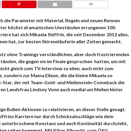
KOMMENTARE
ich die Parameter mit Material, Regeln und neuen Rennen
unter höchst dramatischen Umständen errungenen 100.
ere hat sich Mikaela Shiffrin, die seit Dezember 2012 alles,
 hat, zur besten Skirennläuferin aller Zeiten gemacht.
rotz ohne Trainings verständlichen, aber doch frustrierenden
ständen, die gegen sie im Finale gesprochen hatten, um mit
ht gleich zum TV-Interview zu eilen, auch nicht zum
, sondern zur Mama Eileen, die die kleine Mikaela so
US-Star, der mit Team-Gold- und Meilenstein-Comeback die
ren Landsfrau Lindsey Vonn auch medial um Meilen hinter
e Bullen-Aktionen zu relativieren, an dieser Stelle gesagt.
iffrins Karriere nur durch Schicksalsschläge wie dem
rz unterbrochene Konstanz und auch Kontinuität durchzieht,
iten selten begegnet. Mit Kilian Albrecht, vom ÖSV