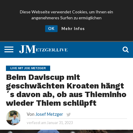
Diese Webseite verwendet Cookies, um Ihnen ein
angenehmeres Surfen zu ermöglichen
NEWS
PROMIS
ÜBER
NEWSLETTER
OK
Mehr Infos
UND
MICH
ANMELDEN
PRESSE
LIVE MIT JOE METZGER
Beim Daviscup mit
geschwächten Kroaten hängt
´s davon ab, ob aus Thieminho
wieder Thiem schlüpft
Von
Josef Metzger
verfasst am
Januar 31, 2023