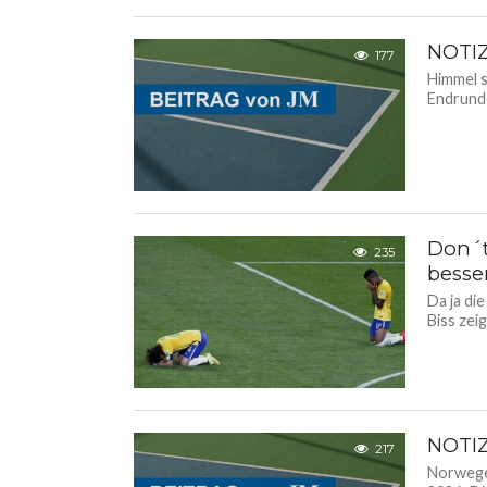
NOTI
177
Himmel s
Endrunde
Don´t
235
besse
Da ja die
Biss zei
NOTI
217
Norwege