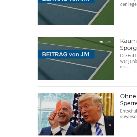
den lege
Kaum 
255
Sporg
Die Ent
war ja n
mir...
Ohne 
246
Sperr
Entschul
sowieso 