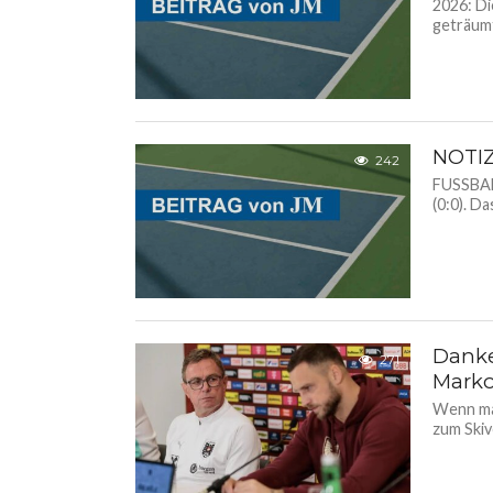
2026: Di
geträumt 
NOTI
242
FUSSBALL
(0:0). Da
Danke
271
Marko
Wenn man
zum Skiv