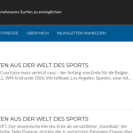
enehmeres Surfen zu ermöglichen
D PRESSE
ÜBER MICH
NEWSLETTER ANMELDEN
ZEN AUS DER WELT DES SPORTS
Courtoise muss verletzt raus – der Anfang vom Ende für die Belgier.
. WM-Endrunde 2026, Viertelfinale, Los Angeles: Spanien, zwar mit...
ZEN AUS DER WELT DES SPORTS
. Der slowenische Merckx-Erbe als uersättlicher „Kannibale“, der
ährihe Tadej Pogacar, drückte der 6. und letzten Pyrenäen-Etappe über