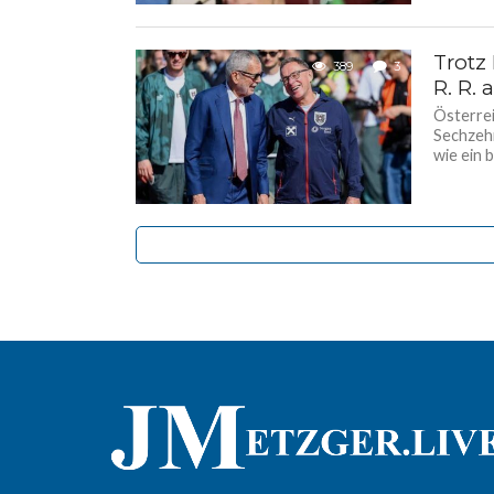
Trotz
389
3
R. R.
Österrei
Sechzehn
wie ein b