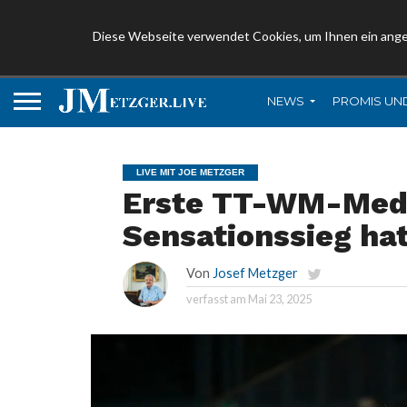
Diese Webseite verwendet Cookies, um Ihnen ein ang
NEWS
PROMIS UN
LIVE MIT JOE METZGER
Erste TT-WM-Medai
Sensationssieg ha
Von
Josef Metzger
verfasst am
Mai 23, 2025