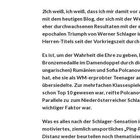
2Ich weiß, ich weiß, dass ich mir damit vo
mit dem heutigen Blog, der sich mit der W
eher durchwachsenen Resultaten mit der er
epochalen Triumph von Werner Schlager in
Herren-Titels seit der Vorkriegszeit durc
Es ist, um der Wahrheit die Ehre zu geben
Bronzemedaille im Damendoppel durch die
ungarischen) Rumänien und Sofia Polcanova 
hat, ehe sie als WM-erprobter Teenager a
übersiedelte. Zur mehrfachen Klassespiele
schon Top 10 gewesen war, reifte Polcanova
Parallele zu zum Niederösterreicher Schlage
wichtiger Faktor war.
Was es alles nach der Schlager-Sensation i
motiviertes, ziemlich unsportliches „Ping
Distanz weder beurteilen noch thematisie