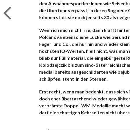
den Ausnahmesportler: Innen wie Seisenba
die Überfuhr verpasst, in deren Sog neue 
können statt sie noch jenseits 30 als ewig
Wenn ich mich nicht irre, dann klafft hin
Polcanova ebenso eine Lücke wie bei und
Fegerl und Co., die nur hin und wieder klei
höchsten IQ-Werten, hielt nicht, was man s
blieb nur Füllmaterial, die eingebürgerte
Kolodzejczik bis zum sino-österreichische
medial bereits ausgeschilderten wie beju
schlüpfen, steht in den Sternen.
Erst recht, wenn man bedenkt, dass sich v
doch eher überraschend wieder gewählten
verbrämte Doppel-WM-Medaille macht wie
darf die schattigen Kehrseiten nicht über