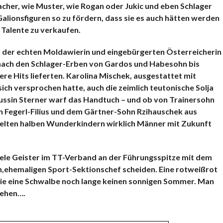
cher, wie Muster, wie Rogan oder Jukic und eben Schlager
Galionsfiguren so zu fördern, dass sie es auch hätten werden
e Talente zu verkaufen.
ter der echten Moldawierin und eingebürgerten Österreicherin
 nach den Schlager-Erben von Gardos und Habesohn bis
nere Hits lieferten. Karolina Mischek, ausgestattet mit
ich versprochen hatte, auch die zeimlich teutonische Solja
 Russin Sterner warf das Handtuch – und ob von Trainersohn
n Fegerl-Filius und dem Gärtner-Sohn Rzihauschek aus
belten halben Wunderkindern wirklich Männer mit Zukunft
iele Geister im TT-Verband an der Führungsspitze mit dem
,ehemaligen Sport-Sektionschef scheiden. Eine rotweißrot
 eine Schwalbe noch lange keinen sonnigen Sommer. Man
sehen….