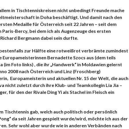
KOMMENTARE
r allem in Tischtenniskreisen nicht unbedingt Freunde mache
eltmeisterschaft in Doha beschäftigt. Und damit nach den
sten Medaille für Österreich seit 22 Jahren – seit dem
 Paris-Bercy, bei dem ich als Augenzeuge des ersten
h Richard Bergmann dabei sein durfte.
, bestenfalls zur Hälfte eine rotweißrot verbrämte zumindest
 Europameisterinnen Bernadette Szocs aus (dem teils
(im Foto links) , die ihr „Handwerk“ in Moldawien gelernt
nno 2008 nach Österreich und Linz (Froschberg)
rin, Europameisterin und aktuellen Nr. 15 der Welt, die auch
 nicht zuletzt durch ihre Klub- und Teamkollegin Lia Jia –
r, für den der Rivale Ding Yi als Stachel im Fleisch ein
m Tischtennis gab, welch auch politisch oder persönlich
-Pong“
da seit Jahren gespielt wurde/wird, möchte ich aus der
ren. Sehr wohl aber wurde wie in anderen Verbänden nach