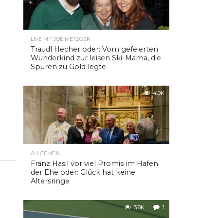
LIVE MIT JOE METZGER
Traudl Hecher oder: Vom gefeierten
Wunderkind zur leisen Ski-Mama, die
Spuren zu Gold legte
4.0K
ALLGEMEIN
Franz Hasil vor viel Promis im Hafen
der Ehe oder: Glück hat keine
Altersringe
3.8K
1