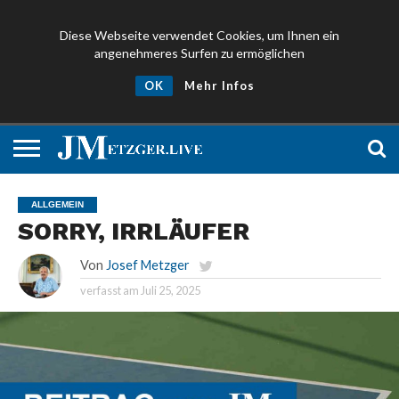
Diese Webseite verwendet Cookies, um Ihnen ein
angenehmeres Surfen zu ermöglichen
NEWS
PROMIS
ÜBER
NEWSLETTER
OK
Mehr Infos
UND
MICH
ANMELDEN
PRESSE
ALLGEMEIN
SORRY, IRRLÄUFER
Von
Josef Metzger
verfasst am
Juli 25, 2025