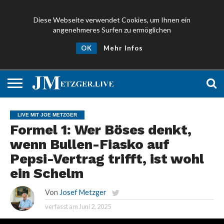
Diese Webseite verwendet Cookies, um Ihnen ein
angenehmeres Surfen zu ermöglichen
NEWS
PROMIS
ÜBER
NEWSLETTER
OK
Mehr Infos
UND
MICH
ANMELDEN
PRESSE
LIVE MIT JOE METZGER
Formel 1: Wer Böses denkt,
wenn Bullen-Fiasko auf
Pepsi-Vertrag trifft, ist wohl
ein Schelm
Von
Josef Metzger
verfasst am
Juni 2, 2025