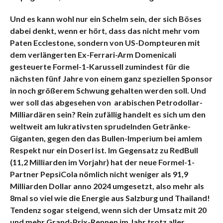
Und es kann wohl nur ein Schelm sein, der sich Böses
dabei denkt, wenn er hört, dass das nicht mehr vom
Paten Ecclestone, sondern von US-Dompteuren mit
dem verlängerten Ex-Ferrari-Arm Domenicali
gesteuerte Formel-1-Karussell zumindest für die
nächsten fünf Jahre von einem ganz speziellen Sponsor
in noch größerem Schwung gehalten werden soll. Und
wer soll das abgesehen von arabischen Petrodollar-
Milliardären sein? Rein zufällig handelt es sich um den
weltweit am lukrativsten sprudelnden Getränke-
Giganten, gegen den das Bullen-Imperium bei amlem
Respekt nur ein Doserl ist. Im Gegensatz zu RedBull
(11,2 Milliarden im Vorjahr) hat der neue Formel-1-
Partner PepsiCola nömlich nicht weniger als 91,9
Milliarden Dollar anno 2024 umgesetzt, also mehr als
8mal so viel wie die Energie aus Salzburg und Thailand!
Tendenz sogar steigend, wenn sich der Umsatz mit 20
und mehr Grand-Prix-Rennen im Jahr trotz aller