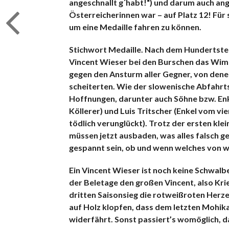
angeschnallt g´habt!“) und darum auch 
Österreicherinnen war – auf Platz 12! Für 
um eine Medaille fahren zu können.
Stichwort Medaille. Nach dem Hundertstel
Vincent Wieser bei den Burschen das Wimp
gegen den Ansturm aller Gegner, von dene
scheiterten. Wie der slowenische Abfahrt
Hoffnungen, darunter auch Söhne bzw. Enke
Köllerer) und Luis Tritscher (Enkel vom v
tödlich verunglückt). Trotz der ersten kle
müssen jetzt ausbaden, was alles falsch g
gespannt sein, ob und wenn welches von w
Ein Vincent Wieser ist noch keine Schwalbe,
der Beletage den großen Vincent, also Kri
dritten Saisonsieg die rotweißroten Herze
auf Holz klopfen, dass dem letzten Mohik
widerfährt. Sonst passiert’s womöglich, da