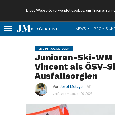
Diese Webseite verwendet Cookies, um Ihnen ein ang
NEWS
PROMIS UN
LIVE MIT JOE METZGER
Junioren-Ski-WM l
Vincent als ÖSV-Si
Ausfallsorgien
Von
Josef Metzger
verfasst am
Januar 20, 2023