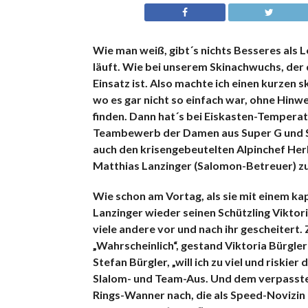
Wie man weiß, gibt´s nichts Besseres als L
läuft. Wie bei unserem Skinachwuchs, der
Einsatz ist. Also machte ich einen kurzen 
wo es gar nicht so einfach war, ohne Hin
finden. Dann hat´s bei Eiskasten-Tempera
Teambewerb der Damen aus Super G und Sl
auch den krisengebeutelten Alpinchef He
Matthias Lanzinger (Salomon-Betreuer) zu
Wie schon am Vortag, als sie mit einem kap
Lanzinger wieder seinen Schützling Viktori
viele andere vor und nach ihr gescheitert.
„Wahrscheinlich“, gestand Viktoria Bürgler
Stefan Bürgler, „will ich zu viel und riskie
Slalom- und Team-Aus. Und dem verpassten
Rings-Wanner nach, die als Speed-Novizin 