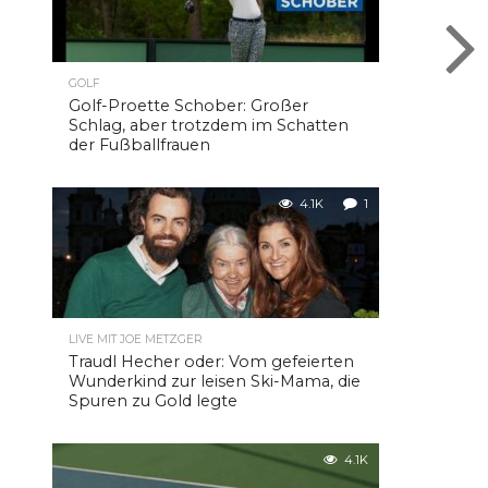
GOLF
Golf-Proette Schober: Großer
Schlag, aber trotzdem im Schatten
der Fußballfrauen
4.1K
1
LIVE MIT JOE METZGER
Traudl Hecher oder: Vom gefeierten
Wunderkind zur leisen Ski-Mama, die
Spuren zu Gold legte
4.1K