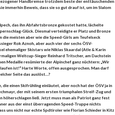
angezogener Handbremse trotzdem beste der enttäuschenden
sie immerhin Beweis, dass sie so gut drauf ist, um im Slalom
pech, das ihn Abfahrtsbronze gekostet hatte, lächelte
ernschlag-Glück. Diesmal verteidigte er Platz und Bronze
n die meisten aber wie die Speed-Girls am Teufelseck
ssieger Rok Aznoh, aber auch vier der sechs ÖSV-
l ehemaliger Skistars wie Niklas Skaardal (Atle & Karin
iermaligen Weltcup-Sieger Reinhard Tritscher, am Dachstein
inen Medaille resümierte der Alpinchef ganz nüchtern: „Wir
elaufen ist!“ Harte Worte, offen ausgesprochen. Man darf
elcher Seite das auslöst…?
 die einen Skifrühling einläutet, aber noch hat der ÖSV ja in
echmayr, der mit seinem ersten triumphalen Streif-Zug und
n höherschlagen ließ. Jetzt muss man als Patriot ganz fest
aner aus der einst überragenden Speed-Truppe nichts
ss uns nicht nur echte Spdtiroler wie Florian Schieder in Kitz