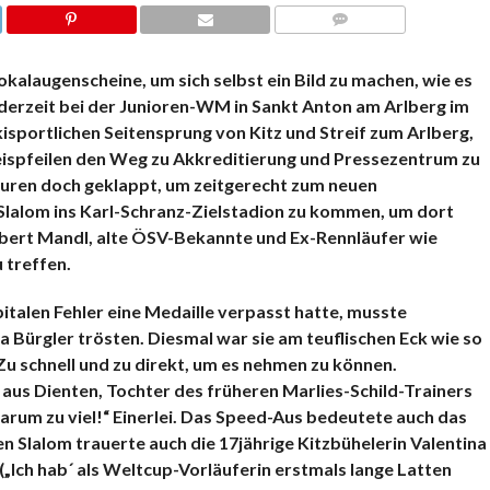
KOMMENTARE
okalaugenscheine, um sich selbst ein Bild zu machen, wie es
 derzeit bei der Junioren-WM in Sankt Anton am Arlberg im
skisportlichen Seitensprung von Kitz und Streif zum Arlberg,
weispfeilen den Weg zu Akkreditierung und Pressezentrum zu
turen doch geklappt, um zeitgerecht zum neuen
alom ins Karl-Schranz-Zielstadion zu kommen, um dort
rbert Mandl, alte ÖSV-Bekannte und Ex-Rennläufer wie
 treffen.
italen Fehler eine Medaille verpasst hatte, musste
a Bürgler trösten. Diesmal war sie am teuflischen Eck wie so
 Zu schnell und zu direkt, um es nehmen zu können.
 aus Dienten, Tochter des früheren Marlies-Schild-Trainers
r darum zu viel!“ Einerlei. Das Speed-Aus bedeutete auch das
 Slalom trauerte auch die 17jährige Kitzbühelerin Valentina
(„Ich hab´ als Weltcup-Vorläuferin erstmals lange Latten