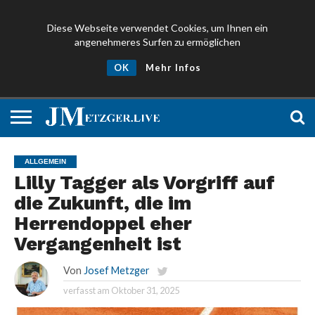
Diese Webseite verwendet Cookies, um Ihnen ein
angenehmeres Surfen zu ermöglichen
NEWS
PROMIS
ÜBER
NEWSLETTER
OK
Mehr Infos
UND
MICH
ANMELDEN
PRESSE
ALLGEMEIN
Lilly Tagger als Vorgriff auf
die Zukunft, die im
Herrendoppel eher
Vergangenheit ist
Von
Josef Metzger
verfasst am
Oktober 31, 2025