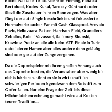
Roche, Nastase-Tiriac, McEnroe-Fleming, Panatta-
Bertolucci, Kodes-Kukal, Taroczy-Günthardt oder
Slozil die Zuschauer in ihren Bann zogen.
Was aber
fängt der aufs Single beschränkte und fokussierte
Normalverbraucher-Fan mit Cash-Glasspool, Arevalo-
Pavic, Heliovaara-Patten, Harrison-Field, Granollers-
Zeballos, Bolelli-Vavassori, Salisbury-Skupski,
Krawietz-Puetz an, die alle beim ATP-Finale in Turin
dabei, deren Namen aber alles andere denn geläufig
sind oder gar auf der Zunge zergehen.
Da die Doppelspieler mit ihrem großen Anhang auch
das Doppelte kosten, die Veranstalter aber wenig bis
nichts lukrieren, könnten sie in wirtschaftlich
schwierigen Perioden irgendwann dem Rotstift zum
Opfer fallen. Nur eine Frage der Zeit, bis diese
Milchmädchenrechnung gemacht wird auf Kosten
teurer Tradition….