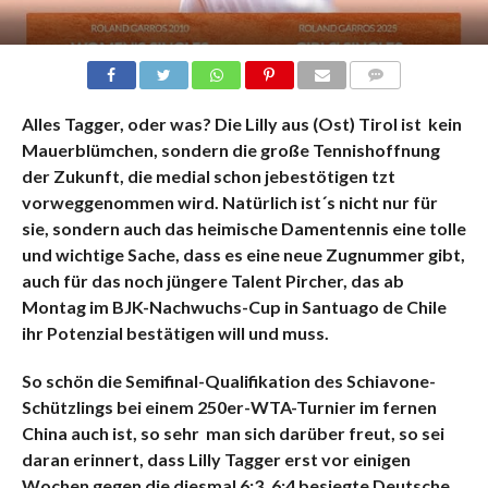
KOMMENTARE
Alles Tagger, oder was? Die Lilly aus (Ost) Tirol ist kein
Mauerblümchen, sondern die große Tennishoffnung
der Zukunft, die medial schon jebestötigen tzt
vorweggenommen wird. Natürlich ist´s nicht nur für
sie, sondern auch das heimische Damentennis eine tolle
und wichtige Sache, dass es eine neue Zugnummer gibt,
auch für das noch jüngere Talent Pircher, das ab
Montag im BJK-Nachwuchs-Cup in Santuago de Chile
ihr Potenzial bestätigen will und muss.
So schön die Semifinal-Qualifikation des Schiavone-
Schützlings bei einem 250er-WTA-Turnier im fernen
China auch ist, so sehr man sich darüber freut, so sei
daran erinnert, dass Lilly Tagger erst vor einigen
Wochen gegen die diesmal 6:3, 6:4 besiegte Deutsche