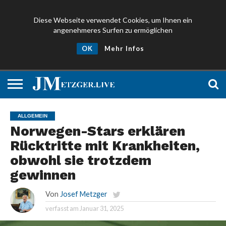
Diese Webseite verwendet Cookies, um Ihnen ein
angenehmeres Surfen zu ermöglichen
NEWS
PROMIS
ÜBER
NEWSLETTER
OK
Mehr Infos
UND
MICH
ANMELDEN
PRESSE
ALLGEMEIN
Norwegen-Stars erklären
Rücktritte mit Krankheiten,
obwohl sie trotzdem
gewinnen
Von
Josef Metzger
verfasst am
Januar 31, 2025