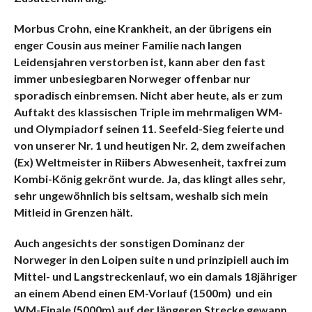
Morbus Crohn, eine Krankheit, an der übrigens ein
enger Cousin aus meiner Familie nach langen
Leidensjahren verstorben ist, kann aber den fast
immer unbesiegbaren Norweger offenbar nur
sporadisch einbremsen. Nicht aber heute, als er zum
Auftakt des klassischen Triple im mehrmaligen WM-
und Olympiadorf seinen 11. Seefeld-Sieg feierte und
von unserer Nr. 1 und heutigen Nr. 2, dem zweifachen
(Ex) Weltmeister in Riibers Abwesenheit, taxfrei zum
Kombi-König gekrönt wurde. Ja, das klingt alles sehr,
sehr ungewöhnlich bis seltsam, weshalb sich mein
Mitleid in Grenzen hält.
Auch angesichts der sonstigen Dominanz der
Norweger in den Loipen suite n und prinzipiell auch im
Mittel- und Langstreckenlauf, wo ein damals 18jähriger
an einem Abend einen EM-Vorlauf (1500m) und ein
WM-Finale (5000m) auf der längeren Strecke gewann.