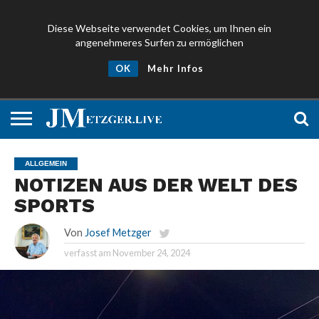
Diese Webseite verwendet Cookies, um Ihnen ein
angenehmeres Surfen zu ermöglichen
NEWS
PROMIS
ÜBER
NEWSLETTER
OK
Mehr Infos
UND
MICH
ANMELDEN
PRESSE
ALLGEMEIN
NOTIZEN AUS DER WELT DES
SPORTS
Von
Josef Metzger
verfasst am
November 24, 2024