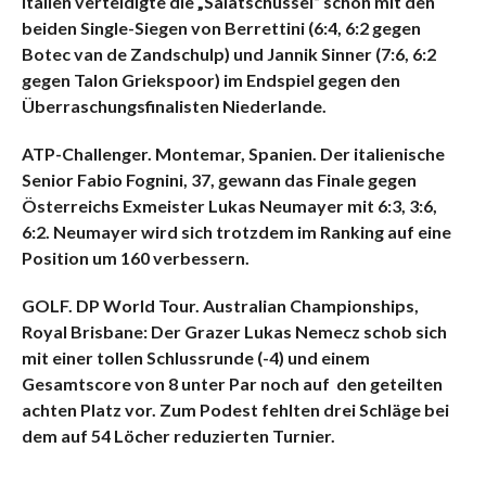
Italien verteidigte die „Salatschüssel“ schon mit den
beiden Single-Siegen von Berrettini (6:4, 6:2 gegen
Botec van de Zandschulp) und Jannik Sinner (7:6, 6:2
gegen Talon Griekspoor) im Endspiel gegen den
Überraschungsfinalisten Niederlande.
ATP-Challenger. Montemar, Spanien. Der italienische
Senior Fabio Fognini, 37, gewann das Finale gegen
Österreichs Exmeister Lukas Neumayer mit 6:3, 3:6,
6:2. Neumayer wird sich trotzdem im Ranking auf eine
Position um 160 verbessern.
GOLF. DP World Tour. Australian Championships,
Royal Brisbane: Der Grazer Lukas Nemecz schob sich
mit einer tollen Schlussrunde (-4) und einem
Gesamtscore von 8 unter Par noch auf den geteilten
achten Platz vor. Zum Podest fehlten drei Schläge bei
dem auf 54 Löcher reduzierten Turnier.