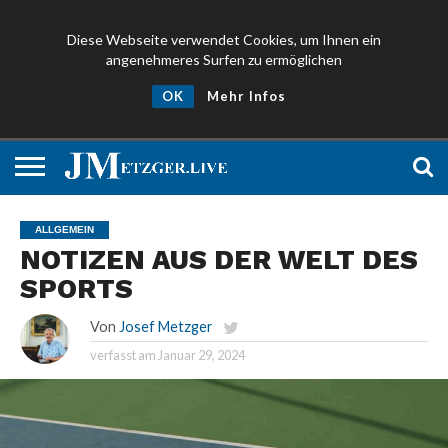
Diese Webseite verwendet Cookies, um Ihnen ein
angenehmeres Surfen zu ermöglichen
NEWS
PROMIS
ÜBER
NEWSLETTER
OK
Mehr Infos
UND
MICH
ANMELDEN
PRESSE
ALLGEMEIN
NOTIZEN AUS DER WELT DES
SPORTS
Von
Josef Metzger
verfasst am
Januar 29, 2024