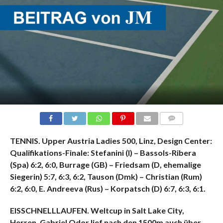
KOMMENTARE
TENNIS. Upper Austria Ladies 500, Linz, Design Center:
Qualifikations-Finale: Stefanini (I) – Bassols-Ribera
(Spa) 6:2, 6:0, Burrage (GB) – Friedsam (D, ehemalige
Siegerin) 5:7, 6:3, 6:2, Tauson (Dmk) – Christian (Rum)
6:2, 6:0, E. Andreeva (Rus) – Korpatsch (D) 6:7, 6:3, 6:1.
EISSCHNELLLAUFEN.
Weltcup in Salt Lake City,
Herren.
Gabriel Odor lief nach den 1500m auch über