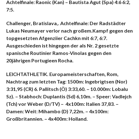
Achtelfinale: Raonic (Kan) – Bautista Agut (Spa) 4:6 6:2,
7:5.
Challenger, Bratislava,. Achtelfinale: Der Radstädter
Lukas Neumayer verlor nach großem.Kampf gegen den
topgesetzten Afgenziier Cachkn mit 6:7, 6:7.
Ausgeschieden ist hingegen der als Nr. 2 gesetzte
spanische Routinier Ramos-Vinolas gegen den
20jährigen Portugieen Rocha.
LEICHTATHLETIK. Europameisterschaften, Rom,
Nachtrag zum letzten Tag: 1500m: Ingebrigtsen (Nor)
3:31,95 (CR) 6. Pallitsch (Ö) 3:33,60. – 10.000m: Lobalu
Sz). – Stabhoch: Duplantis (Sd) 6,10m. – Speer: Vadlejch
(Tch) vor Weber (D/TV) – 4x100m: Italien 37,83. –
Damen: Weit: Mihambo (D) 7,22m. – 4x100m:
Großbritannien. – 4x400m: Holland.