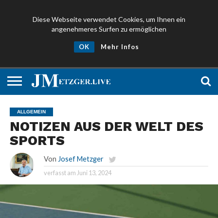
Diese Webseite verwendet Cookies, um Ihnen ein
angenehmeres Surfen zu ermöglichen
NEWS
PROMIS
ÜBER
NEWSLETTER
OK
Mehr Infos
UND
MICH
ANMELDEN
PRESSE
ALLGEMEIN
NOTIZEN AUS DER WELT DES
SPORTS
Von
Josef Metzger
verfasst am
Juni 13, 2024