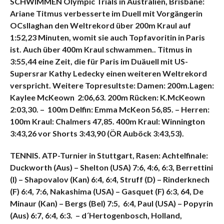
SCHWIMMEN Olympic Trials in Australien, Brisbane:
Ariane Titmus verbesserte im Duell mit Vorgängerin
OCsllaghan den Weltrekord über 200m Kraul auf
1:52,23 Minuten, womit sie auch Topfavoritin in Paris
ist. Auch über 400m Kraul schwammen.. Titmus in
3:55,44 eine Zeit, die für Paris im Duäuell mit US-
Supersrar Kathy Ledecky einen weiteren Weltrekord
verspricht. Weitere Topresultste: Damen: 200m.Lagen:
Kaylee McKeown 2:06,63. 200m Rücken: K.McKeown
2:03,30. – 100m Delfin: Emma McKeon 56,85. – Herren:
100m Kraul: Chalmers 47,85. 400m Kraul: Winnington
3:43,26 vor Shorts 3:43,90 (ÖR Auböck 3:43,53).
TENNIS. ATP-Turnier in Stuttgart, Rasen: Achtelfinale:
Duckworth (Aus) – Shelton (USA) 7:6, 4:6, 6:3, Berrettini
(I) – Shapovalov (Kan) 6:4, 6:4, Struff (D) – Rinderknech
(F) 6:4, 7:6, Nakashima (USA) – Gasquet (F) 6:3, 64, De
Minaur (Kan) – Bergs (Bel) 7:5, 6:4, Paul (USA) – Popyrin
(Aus) 6:7, 6:4, 6:3. – d´Hertogenbosch, Holland,