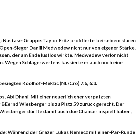
KOMMENTARE
g: Nastase-Gruppe: Taylor Fritz profitierte bei seinem klaren
S-Open-Sieger Daniil Medwedew nicht nur von eigener Stärke,
ssen, der am Ende lustlos wirkte. Medwedew verlor nicht
en. Wegen Schlägerwerfens kassierte er auch noch eine
esiegten Koolhof-Mektic (NL/Cro) 7:6, 6:3.
 Abi Dhani. Mit einer neuerlich eher verpatzten
 BEernd Wiesberger bis zu Plstz 59 zurück gerecht. Der
. Wiesberger dürfte damit auch due Chancer mspielt haben,
Runde: Während der Grazer Lukas Nemecz mit einer-Par-Runde