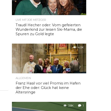
LIVE MIT JOE METZGER
Traudl Hecher oder: Vom gefeierten
Wunderkind zur leisen Ski-Mama, die
Spuren zu Gold legte
4.0K
ALLGEMEIN
Franz Hasil vor viel Promis im Hafen
der Ehe oder: Glück hat keine
Altersringe
3.8K
1