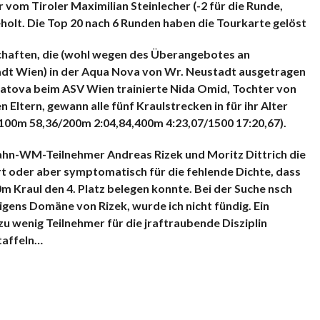
 vom Tiroler Maximilian Steinlecher (-2 für die Runde,
eholt. Die Top 20 nach 6 Runden haben die Tourkarte gelöst
ften, die (wohl wegen des Überangebotes an
adt Wien) in der Aqua Nova von Wr. Neustadt ausgetragen
patova beim ASV Wien trainierte Nida Omid, Tochter von
Eltern, gewann alle fünf Kraulstrecken in für ihr Alter
100m 58,36/200m 2:04,84,400m 4:23,07/1500 17:20,67).
bahn-WM-Teilnehmer Andreas Rizek und Moritz Dittrich die
 oder aber symptomatisch für die fehlende Dichte, dass
m Kraul den 4. Platz belegen konnte. Bei der Suche nsch
gens Domäne von Rizek, wurde ich nicht fündig. Ein
zu wenig Teilnehmer für die jraftraubende Disziplin
taffeln…