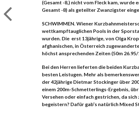
(Gesamt -8,) nicht vom Fleck kam, wurde er
Gesamt -8) als geteilter Zwanzigster eing
SCHWIMMEN. Wiener Kurzbahnmeisterscha
wettkampftauglichen Pools in der Sporst
wurden. Die erst 13jährige, von Olga Kro
afghanischen, in Österreich zugewanderten 
höchst ansprechenden Zeiten (50m 26.95/
Bei den Herren lieferten die beiden Kurz
besten Leistugen. Mehr als bemerkenswert
der 42jährige Dietmar Stockinger über 200
einem 200m-Schmetterlings-Ergebnis, übri
Versehen oder einfach gestrichen, da sich 
begeistern? Dafür gab’s natürlich Mixed S