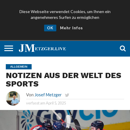
Diese Webseite verwendet Cookies, um Ihnen ein
angenehmeres Surfen zu ermöglichen
NEWS
PROMIS
ÜBER
NEWSLETTER
OK
Mehr Infos
UND
MICH
ANMELDEN
PRESSE
ALLGEMEIN
NOTIZEN AUS DER WELT DES
SPORTS
Von
Josef Metzger
verfasst am
April 5, 2025