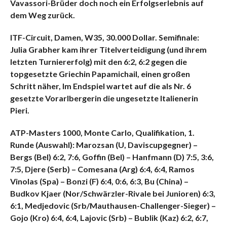
Vavassori-Brüder doch noch ein Erfolgserlebnis auf
dem Weg zurück.
ITF-Circuit, Damen, W35, 30.000 Dollar. Semifinale:
Julia Grabher kam ihrer Titelverteidigung (und ihrem
letzten Turniererfolg) mit den 6:2, 6:2 gegen die
topgesetzte Griechin Papamichail, einen großen
Schritt näher, Im Endspiel wartet auf die als Nr. 6
gesetzte Vorarlbergerin die ungesetzte Italienerin
Pieri.
ATP-Masters 1000, Monte Carlo, Qualifikation, 1.
Runde (Auswahl): Marozsan (U, Daviscupgegner) –
Bergs (Bel) 6:2, 7:6, Goffin (Bel) – Hanfmann (D) 7:5, 3:6,
7:5, Djere (Serb) – Comesana (Arg) 6:4, 6:4, Ramos
Vinolas (Spa) – Bonzi (F) 6:4, 0:6, 6:3, Bu (China) –
Budkov Kjaer (Nor/Schwärzler-Rivale bei Junioren) 6:3,
6:1, Medjedovic (Srb/Mauthausen-Challenger-Sieger) –
Gojo (Kro) 6:4, 6:4, Lajovic (Srb) – Bublik (Kaz) 6:2, 6:7,