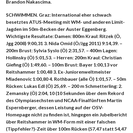
Brandon Nakascima.
SCHWIMMEN. Graz: International eher schwach
besetztes ATUS-Meeting mit WM- und anderen Limit-
Jagden im 50m-Becken der Auster Eggenberg.
Wichtigste Resultate: Damen: 800m Kraul: Ritzek (Ö,
Jgg 2008) 9:00,31 3. Nida Omid (Ö/Jgg 2011) 9:14,39. –
200m Brust: Sylvia Syslo (Ö) 2:31,57. – 400m Lagen:
Hollinsky (Ö) 5:01,53. –
Herren: 200m Kraul: Christian
Giefing (Ö) 1:49,60. – 100m Brust: Bayer 1:00,13 vor
Reitshammer 1:00,48 3. Ex-Juniorenweltmeister
Mladenovic 1:00,80 4. Rothbauer (alle Ö) 1:01,57. – 50m
Rücken: Lukas Edl (Ö) 25,69. – 200 m Schmetterling: 2.
Zemansky (Ö) 2:04, 10 (10 Sekunden über dem Rekord
des Olympiasechsten und NCAA-Finalfünften Martin
Espernberger, dessen Leistung auf der OSV-
Homepage nicht zu finden ist, hingegen ein Jubelbericht
über Reitshammer in WM-Form mit einer falschen
(Tippfehler?)-Zeit über 100m Rücken (57,47 statt 54,47