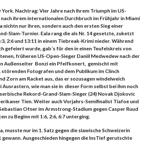
KOMMENTARE
ork. Nachtrag: Vier Jahre nach ihrem Triumph im US-
ach ihrem internationalen Durchbruch im Frühjahr in Miami
a nichtn nur ihren, sondern auch den ersten Sieg einer
nd-Slam-Turnier. Eala rang die als Nr. 14 gesetzte, zuketzt
:3, 2:6 und 13:11 in einem Tiebreak-Krimi nieder. Während
h gefeiert wurde, gab´s für den in einen Teufelskreis von
tenen, früheren US-Open-Sieger Daniil Medwedew nach der
n Außenseiter Bonzi ein Pfeifkonert, gemischt mit
, störenden Fotografen und dem Publikum im Clinch
nd Zorn am Racket aus, das er sozusagen windelweich
ei Ausrastern, wie man sie in dieser Form selbst bei ihm noch
er serbische Rekord-Grand-Slam-Sieger (24) Novak Djokovic
rikaner Tien. Weiter auch Vorjahrs-Semifinalist Tiafoe und
t Sebastian Ofner im Armstrong-Stadium gegen Casper Ruud
 zu Beginn mit 1:6, 2:6, 6:7 unterging.
 musste nur im 1. Satz gegen die slawische Schweizerin
1 gewann. Ausgeschieden hingegen die lnsTief gerutschte