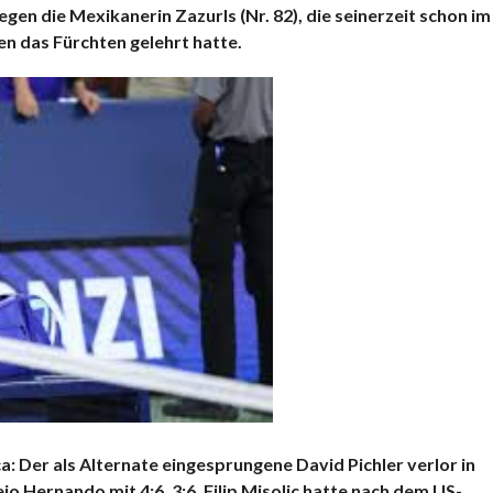
en die Mexikanerin Zazurls (Nr. 82), die seinerzeit schon im
n das Fürchten gelehrt hatte.
: Der als Alternate eingesprungene David Pichler verlor in
jo Hernando mit 4:6, 3:6. Filip Misolic hatte nach dem US-