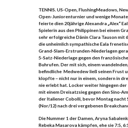
TENNIS. US-Open, FlushingMeadows, New Y
Open-Juniorenturnier und wenige Monate n
feierte dien 20jährige Alexandra „Alex“ Eal
Spielerin aus den Philippinen bei einem Gra
sehr erfolgreiche Dänin Clara Tauson mit 6
die unheimlich sympathische Eala frenetisc
Grand-Slam-Erstrunden-Niederlagen gera
5-Satz-Niederlage gegen den französische
Buhrufen. Der mit sich, einem wandelnden
befindliche Medwedew ließ seinen Frust u
klopfte – nicht nur in einem, sondern in dr
nie erlebt hat. Locker weiter hingegen d
mit einem Dreisatzsieg gegen den Sino-Ame
der Italiener Cobolli, bevor Montag nach
(Nor/12) nach drei vergebenen Breakchancen
Die Nummer 1 der Damen, Aryna Sabalenka,
Rebeka Masarova kämpfen, ehe sie 7:5, 6: