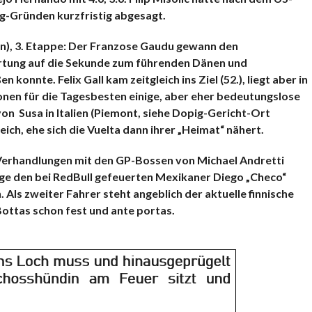
ag-Gründen kurzfristig abgesagt.
en), 3. Etappe: Der Franzose Gaudu gewann den
rtung auf die Sekunde zum führenden Dänen und
konnte. Felix Gall kam zeitgleich ins Ziel (52.), liegt aber in
en für die Tagesbesten einige, aber eher bedeutungslose
on Susa in Italien (Piemont, siehe Dopig-Gericht-Ort
ich, ehe sich die Vuelta dann ihrer „Heimat“ nähert.
rhandlungen mit den GP-Bossen von Michael Andretti
age den bei RedBull gefeuerten Mexikaner Diego „Checo“
. Als zweiter Fahrer steht angeblich der aktuelle finnische
ottas schon fest und ante portas.