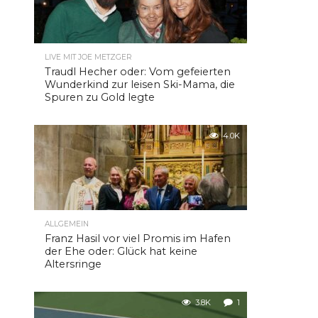
LIVE MIT JOE METZGER
Traudl Hecher oder: Vom gefeierten
Wunderkind zur leisen Ski-Mama, die
Spuren zu Gold legte
4.0K
ALLGEMEIN
Franz Hasil vor viel Promis im Hafen
der Ehe oder: Glück hat keine
Altersringe
3.8K
1