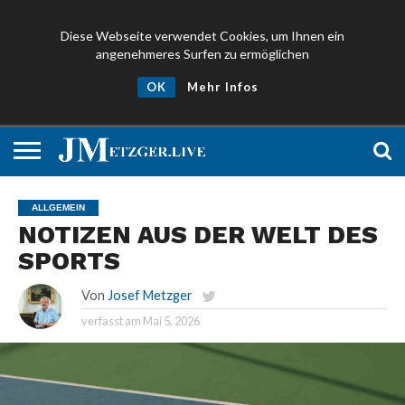
Diese Webseite verwendet Cookies, um Ihnen ein
angenehmeres Surfen zu ermöglichen
NEWS
PROMIS
ÜBER
NEWSLETTER
OK
Mehr Infos
UND
MICH
ANMELDEN
PRESSE
ALLGEMEIN
NOTIZEN AUS DER WELT DES
SPORTS
Von
Josef Metzger
verfasst am
Mai 5, 2026