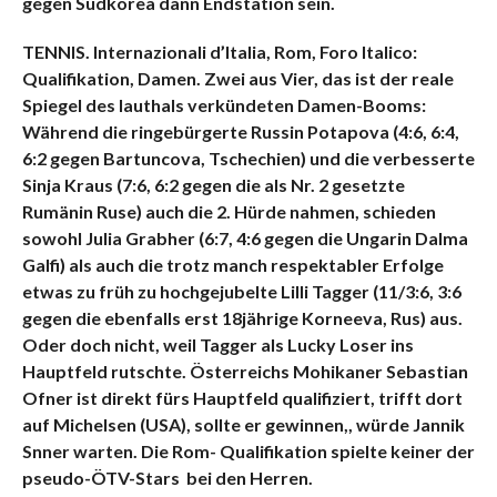
gegen Südkorea dann Endstation sein.
TENNIS. Internazionali d’Italia, Rom, Foro Italico:
Qualifikation, Damen. Zwei aus Vier, das ist der reale
Spiegel des lauthals verkündeten Damen-Booms:
Während die ringebürgerte Russin Potapova (4:6, 6:4,
6:2 gegen Bartuncova, Tschechien) und die verbesserte
Sinja Kraus (7:6, 6:2 gegen die als Nr. 2 gesetzte
Rumänin Ruse) auch die 2. Hürde nahmen, schieden
sowohl Julia Grabher (6:7, 4:6 gegen die Ungarin Dalma
Galfi) als auch die trotz manch respektabler Erfolge
etwas zu früh zu hochgejubelte Lilli Tagger (11/3:6, 3:6
gegen die ebenfalls erst 18jährige Korneeva, Rus) aus.
Oder doch nicht, weil Tagger als Lucky Loser ins
Hauptfeld rutschte. Österreichs Mohikaner Sebastian
Ofner ist direkt fürs Hauptfeld qualifiziert, trifft dort
auf Michelsen (USA), sollte er gewinnen,, würde Jannik
Snner warten. Die Rom- Qualifikation spielte keiner der
pseudo-ÖTV-Stars bei den Herren.