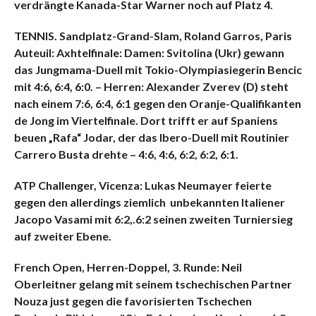
verdrängte Kanada-Star Warner noch auf Platz 4.
TENNIS. Sandplatz-Grand-Slam, Roland Garros, Paris
Auteuil: Axhtelfinale: Damen: Svitolina (Ukr) gewann
das Jungmama-Duell mit Tokio-Olympiasiegerin Bencic
mit 4:6, 6:4, 6:0. – Herren: Alexander Zverev (D) steht
nach einem 7:6, 6:4, 6:1 gegen den Oranje-Qualifikanten
de Jong im Viertelfinale. Dort trifft er auf Spaniens
beuen „Rafa“ Jodar, der das Ibero-Duell mit Routinier
Carrero Busta drehte – 4:6, 4:6, 6:2, 6:2, 6:1.
ATP Challenger, Vicenza: Lukas Neumayer feierte
gegen den allerdings ziemlich unbekannten Italiener
Jacopo Vasami mit 6:2,.6:2 seinen zweiten Turniersieg
auf zweiter Ebene.
French Open, Herren-Doppel, 3. Runde: Neil
Oberleitner gelang mit seinem tschechischen Partner
Nouza just gegen die favorisierten Tschechen