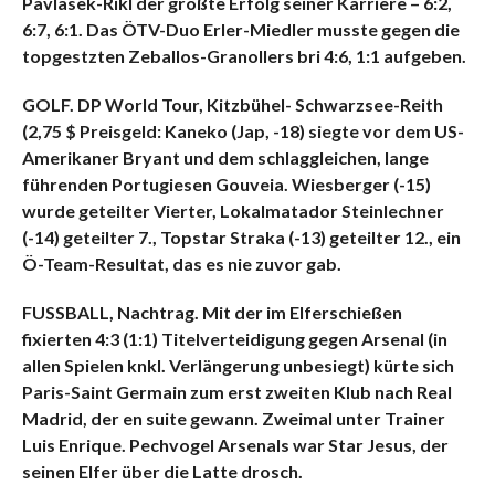
Pavlasek-Rikl der größte Erfolg seiner Karriere – 6:2,
6:7, 6:1. Das ÖTV-Duo Erler-Miedler musste gegen die
topgestzten Zeballos-Granollers bri 4:6, 1:1 aufgeben.
GOLF. DP World Tour, Kitzbühel- Schwarzsee-Reith
(2,75 $ Preisgeld: Kaneko (Jap, -18) siegte vor dem US-
Amerikaner Bryant und dem schlaggleichen, lange
führenden Portugiesen Gouveia. Wiesberger (-15)
wurde geteilter Vierter, Lokalmatador Steinlechner
(-14) geteilter 7., Topstar Straka (-13) geteilter 12., ein
Ö-Team-Resultat, das es nie zuvor gab.
FUSSBALL, Nachtrag. Mit der im Elferschießen
fixierten 4:3 (1:1) Titelverteidigung gegen Arsenal (in
allen Spielen knkl. Verlängerung unbesiegt) kürte sich
Paris-Saint Germain zum erst zweiten Klub nach Real
Madrid, der en suite gewann. Zweimal unter Trainer
Luis Enrique. Pechvogel Arsenals war Star Jesus, der
seinen Elfer über die Latte drosch.