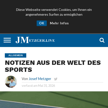
Diese Webseite verwendet Cookies, um Ihnen ein
angenehmeres Surfen zu ermöglichen
NEWS
PROMIS
ÜBER
NEWSLETTER
OK
Mehr Infos
UND
MICH
ANMELDEN
PRESSE
ALLGEMEIN
NOTIZEN AUS DER WELT DES
SPORTS
Von
Josef Metzger
verfasst am
Mai 31, 2026