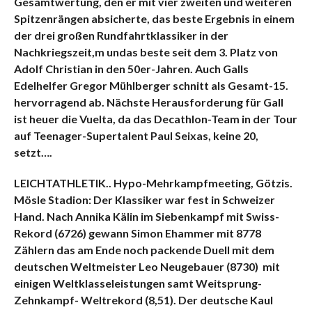
Gesamtwertung, den er mit vier zweiten und weiteren
Spitzenrängen absicherte, das beste Ergebnis in einem
der drei großen Rundfahrtklassiker in der
Nachkriegszeit,m undas beste seit dem 3. Platz von
Adolf Christian in den 50er-Jahren. Auch Galls
Edelhelfer Gregor Mühlberger schnitt als Gesamt-15.
hervorragend ab. Nächste Herausforderung für Gall
ist heuer die Vuelta, da das Decathlon-Team in der Tour
auf Teenager-Supertalent Paul Seixas, keine 20,
setzt….
LEICHTATHLETIK.
. Hypo-Mehrkampfmeeting, Götzis.
Mösle Stadion: Der Klassiker war fest in Schweizer
Hand. Nach Annika Kälin im Siebenkampf mit Swiss-
Rekord (6726) gewann Simon Ehammer mit 8778
Zählern das am Ende noch packende Duell mit dem
deutschen Weltmeister Leo Neugebauer (8730) mit
einigen Weltklasseleistungen samt Weitsprung-
Zehnkampf- Weltrekord (8,51). Der deutsche Kaul