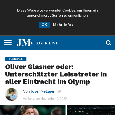
Diese Webseite verwendet Cookies, um Ihnen ein
angenehmeres Surfen zu ermöglichen
NEWS
PROMIS
ÜBER
NEWSLETTER
OK
Mehr Infos
UND
MICH
ANMELDEN
PRESSE
FUSSBALL
Oliver Glasner oder:
Unterschätzter Leisetreter in
aller Eintracht im Olymp
Von
Josef Metzger
verfasst am
November 2, 2022