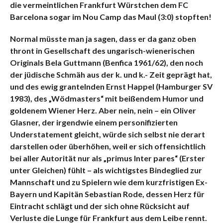
die vermeintlichen Frankfurt Würstchen dem FC
Barcelona sogar im Nou Camp das Maul (3:0) stopften!
Normal müsste man ja sagen, dass er da ganz oben
thront in Gesellschaft des ungarisch-wienerischen
Originals Bela Guttmann (Benfica 1961/62), den noch
der jüdische Schmäh aus der k. und k.- Zeit geprägt hat,
und des ewig grantelnden Ernst Happel (Hamburger SV
1983), des „Wödmasters“ mit beißendem Humor und
goldenem Wiener Herz. Aber nein, nein – ein Oliver
Glasner, der irgendwie einem personifizierten
Understatement gleicht, würde sich selbst nie derart
darstellen oder überhöhen, weil er sich offensichtlich
bei aller Autorität nur als „primus Inter pares“ (Erster
unter Gleichen) fühlt – als wichtigstes Bindeglied zur
Mannschaft und zu Spielern wie dem kurzfristigen Ex-
Bayern und Kapitän Sebastian Rode, dessen Herz für
Eintracht schlägt und der sich ohne Rücksicht auf
Verluste die Lunge für Frankfurt aus dem Leibe rennt.