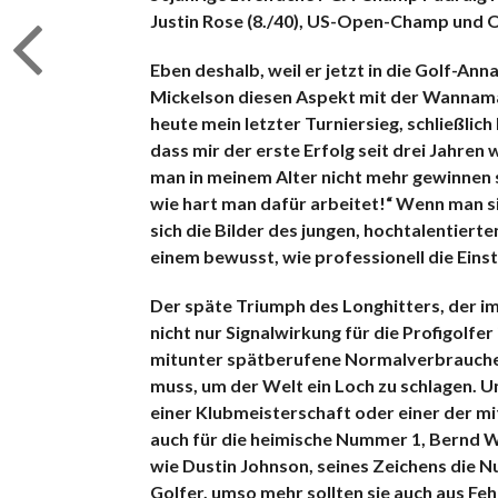
Justin Rose (8./40), US-Open-Champ und 
Eben deshalb, weil er jetzt in die Golf-Ann
Mickelson diesen Aspekt mit der Wannamak
heute mein letzter Turniersieg, schließlich
dass mir der erste Erfolg seit drei Jahren
man in meinem Alter nicht mehr gewinnen so
wie hart man dafür arbeitet!“ Wenn man s
sich die Bilder des jungen, hochtalentiert
einem bewusst, wie professionell die Eins
Der späte Triumph des Longhitters, der im
nicht nur Signalwirkung für die Profigolfer 
mitunter spätberufene Normalverbraucher s
muss, um der Welt ein Loch zu schlagen. U
einer Klubmeisterschaft oder einer der mitt
auch für die heimische Nummer 1, Bernd W
wie Dustin Johnson, seines Zeichens die N
Golfer, umso mehr sollten sie auch aus Fehl