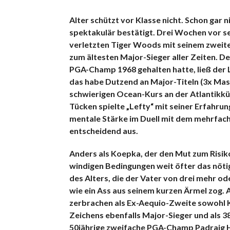
Alter schützt vor Klasse nicht. Schon gar ni
spektakulär bestätigt. Drei Wochen vor se
verletzten Tiger Woods mit seinem zweit
zum ältesten Major-Sieger aller Zeiten. De
PGA-Champ 1968 gehalten hatte, ließ der 
das habe Dutzend an Major-Titeln (3x Mast
schwierigen Ocean-Kurs an der Atlantikkü
Tücken spielte „Lefty“ mit seiner Erfahrun
mentale Stärke im Duell mit dem mehrfach
entscheidend aus.
Anders als Koepka, der den Mut zum Risiko
windigen Bedingungen weit öfter das nöti
des Alters, die der Vater von drei mehr o
wie ein Ass aus seinem kurzen Ärmel zog. 
zerbrachen als Ex-Aequio-Zweite sowohl K
Zeichens ebenfalls Major-Sieger und als 38
50jährige zweifache PGA-Champ Padraig Har