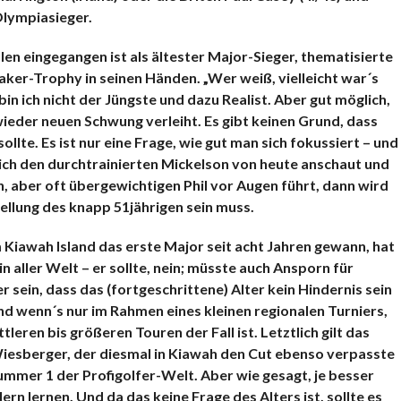
Olympiasieger.
alen eingegangen ist als ältester Major-Sieger, thematisierte
er-Trophy in seinen Händen. „Wer weiß, vielleicht war´s
 bin ich nicht der Jüngste und dazu Realist. Aber gut möglich,
 wieder neuen Schwung verleiht. Es gibt keinen Grund, dass
llte. Es ist nur eine Frage, wie gut man sich fokussiert – und
ich den durchtrainierten Mickelson von heute anschaut und
en, aber oft übergewichtigen Phil vor Augen führt, dann wird
tellung des knapp 51jährigen sein muss.
 Kiawah Island das erste Major seit acht Jahren gewann, hat
in aller Welt – er sollte, nein; müsste auch Ansporn für
ein, dass das (fortgeschrittene) Alter kein Hindernis sein
nd wenn´s nur im Rahmen eines kleinen regionalen Turniers,
leren bis größeren Touren der Fall ist. Letztlich gilt das
iesberger, der diesmal in Kiawah den Cut ebenso verpasste
ummer 1 der Profigolfer-Welt. Aber wie gesagt, je besser
ern lernen. Und da das keine Frage des Alters ist, sollte es