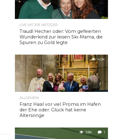
LIVE MIT JOE METZGER
Traudl Hecher oder: Vom gefeierten
Wunderkind zur leisen Ski-Mama, die
Spuren zu Gold legte
4.0K
ALLGEMEIN
Franz Hasil vor viel Promis im Hafen
der Ehe oder: Glück hat keine
Altersringe
3.8K
1