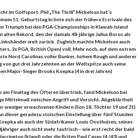
KOMMENTARE
cht im Golfsport. Phil „The Thrill“ Mickelson hat´s
inem 51. Geburtstag krönte sich der frühere Erzrivale des
en Triumph bei den PGA-Championships in Klawah-Island
n alten Rekord, den der damals 48-jährige Julius Boros als
Linkshänder weit zurück. Zugleich machte Mickelson auch
ers, 2x PGA, British Open) voll. Mehr noch, auf dem extrem
ste Nord Carolinas voller Bunker, hohem Rough und anderer
g von gut drei Jahrzehnten an der Weltspitze auch seine
en Major-Sieger Brooks Koepka (4 in drei Jahren)
 am Finaltag des Öfteren übertrieb, fand Mickelson bei
ge Mittelmaß zwischen Angriff und Vorsicht. Abgeklärtheit
der weniger erwachsenen Kindern (Son 18, Töchter 19 und 21)
An dieser geradezu stoischen Einstellung über fünf Stunden
oepka als auch der Südafrikaner Louis Oosthuizen, seines
jähriger auch nicht mehr taufrisch – wie erst recht der bald
rington (Irland) oder die Briten Paul Casey (4./43) und