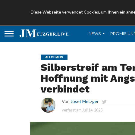
Diese Webseite verwendet Cookies, um Ihnen ein ang
NEWS
PROMIS UN
ALLGEMEIN
Silberstreif am Te
Hoffnung mit Angs
verbindet
Von
Josef Metzger
verfasst am
Juli 14, 2025