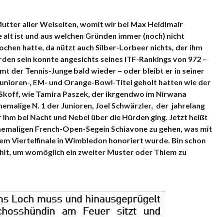
Mutter aller Weiseiten, womit wir bei Max Heidlmair
alt ist und aus welchen Gründen immer (noch) nicht
chen hatte, da nützt auch Silber-Lorbeer nichts, der ihm
den sein konnte angesichts seines ITF-Rankings von 972 –
mt der Tennis-Junge bald wieder – oder bleibt er in seiner
 Junioren-, EM- und Orange-Bowl-Titel geholt hatten wie der
i Skoff, wie Tamira Paszek, der ikrgendwo im Nirwana
hemalige N. 1 der Junioren, Joel Schwärzler, der jahrelang
 ihm bei Nacht und Nebel über die Hürden ging. Jetzt heißt
 ehemaligen French-Open-Segein Schiavone zu gehen, was mit
em Viertelfinale in Wimbledon honoriert wurde. Bin schon
hlt, um womöglich ein zweiter Muster oder Thiem zu