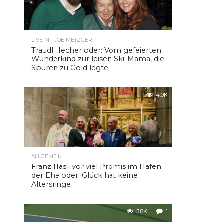
LIVE MIT JOE METZGER
Traudl Hecher oder: Vom gefeierten
Wunderkind zur leisen Ski-Mama, die
Spuren zu Gold legte
4.0K
ALLGEMEIN
Franz Hasil vor viel Promis im Hafen
der Ehe oder: Glück hat keine
Altersringe
3.8K
1