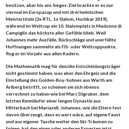
besitzen, aber bis ans Sieges-Ziel brachte er es nur
viermal im Europacup und mit drei heimischen
Meistertiteln (2x RTL, 1x Slalom, Hochkar 2019),
während im Weltcup ein 10. Slalomplatz in Madonna di
Campiglio das höchste aller Gefühle blieb. Weil
Johannes mehr Ausfälle, Rückschläge und unerfüllte
Hoffnungen sammelte als FIS- oder Weltcuppunkte,
flog er im Vorjahr aus allen Kadern.
Die Mathematik mag für den/die Entscheidungsträger
nicht gestimmt haben, was aber den Ehrgeiz und die
Einstellung des Golden-Boy-Sohnes aus Warth am
Arlberg betrifft, so scheinen sie sich ebenso
verrechnet zu haben wie bei Marc Digruber, dem
letzten Rennläufer einer langen Dynastie aus
Mitterbach bei Mariazell. Johannes, wie die Eltern fest
davon überzeugt, dass es wert wäre, auf eigene Faust
und aus eigener Tasche weiter den Ski-Träumen zu
folgen, hat den einen oder anderen Experten jetzt