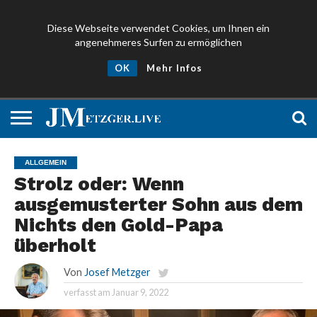
Diese Webseite verwendet Cookies, um Ihnen ein
angenehmeres Surfen zu ermöglichen
NEWS
PROMIS
ÜBER
NEWSLETTER
OK
Mehr Infos
UND
MICH
ANMELDEN
PRESSE
ALLGEMEIN
Strolz oder: Wenn
ausgemusterter Sohn aus dem
Nichts den Gold-Papa
überholt
Von
Josef Metzger
verfasst am
Januar 9, 2022