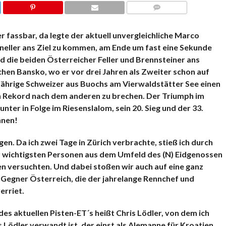
KOMMENTARE
 fassbar, da legte der aktuell unvergleichliche Marco
neller ans Ziel zu kommen, am Ende um fast eine Sekunde
d die beiden Österreicher Feller und Brennsteiner ans
hen Bansko, wo er vor drei Jahren als Zweiter schon auf
ährige Schweizer aus Buochs am Vierwaldstätter See einen
en Rekord nach dem anderen zu brechen. Der Triumph im
nter in Folge im Riesenslalom, sein 20. Sieg und der 33.
nnen!
n. Da ich zwei Tage in Zürich verbrachte, stieß ich durch
 der wichtigsten Personen aus dem Umfeld des (N) Eidgenossen
n versuchten. Und dabei stoßen wir auch auf eine ganz
Gegner Österreich, die der jahrelange Rennchef und
rriet.
es aktuellen Pisten-ET´s heißt Chris Lödler, von dem ich
 Lödler verwandt ist, der einst als Alemanne für Kroatien