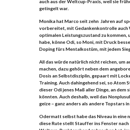
auch aus der Weltcup-Praxis, weil sie frühe
getingelt war.
Monika hat Marco seit zehn Jahren auf s
vorbereitet, mit Gedankenkontrolle auch 
optimalen Leistungszustand zu kommen, um
habe, könne Odi, so Moni, mit Druck bess
Doping fürs Mentalkostüm, mit jedem Sieg 
All das würde natürlich nicht reichen, u
machen, dazu gehört neben dem angeborene
Dosis an Selbstdisziplin, gepaart mit Lock
Training. Auch dahingehend sei, so Atom St
dieser Odi jenes Maß aller Dinge, an dem 
könnten. Auch deshalb, weil das Nonplusult
geize – ganz anders als andere Topstars i
Odermatt selbst habe das Niveau in eine 
diese Rute stellt Stauffer ins Fenster nac