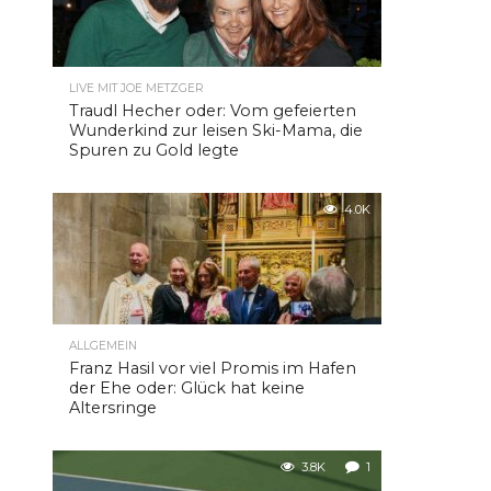
LIVE MIT JOE METZGER
Traudl Hecher oder: Vom gefeierten
Wunderkind zur leisen Ski-Mama, die
Spuren zu Gold legte
4.0K
ALLGEMEIN
Franz Hasil vor viel Promis im Hafen
der Ehe oder: Glück hat keine
Altersringe
3.8K
1