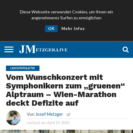
Diese Webseite verwendet Cookies, um Ihnen ein
angenehmeres Surfen zu ermöglichen
NEWS
PROMIS
ÜBER
NEWSLETTER
OK
Mehr Infos
UND
MICH
ANMELDEN
PRESSE
LEICHTATHLETIK
Vom Wunschkonzert mit
Symphonikern zum „gruenen“
Alptraum – Wien-Marathon
deckt Defizite auf
Von
Josef Metzger
verfasst am
April 19, 2026