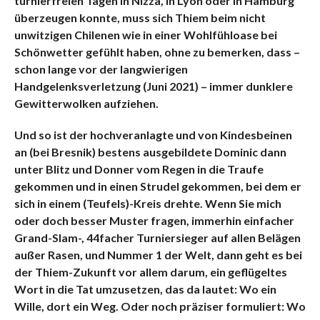
turnierfreien Tagen in Nizza, in Lyon oder in Hamburg
überzeugen konnte, muss sich Thiem beim nicht
unwitzigen Chilenen wie in einer Wohlfühloase bei
Schönwetter gefühlt haben, ohne zu bemerken, dass –
schon lange vor der langwierigen
Handgelenksverletzung (Juni 2021) – immer dunklere
Gewitterwolken aufziehen.
Und so ist der hochveranlagte und von Kindesbeinen
an (bei Bresnik) bestens ausgebildete Dominic dann
unter Blitz und Donner vom Regen in die Traufe
gekommen und in einen Strudel gekommen, bei dem er
sich in einem (Teufels)-Kreis drehte. Wenn Sie mich
oder doch besser Muster fragen, immerhin einfacher
Grand-Slam-, 44facher Turniersieger auf allen Belägen
außer Rasen, und Nummer 1 der Welt, dann geht es bei
der Thiem-Zukunft vor allem darum, ein geflügeltes
Wort in die Tat umzusetzen, das da lautet: Wo ein
Wille, dort ein Weg. Oder noch präziser formuliert: Wo