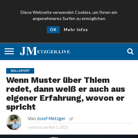
Diese Webseite verwendet Cookies, um Ihnen ein
angenehmeres Surfen zu ermöglichen
NEWS
PROMIS
ÜBER
NEWSLETTER
OK
Mehr Infos
UND
MICH
ANMELDEN
PRESSE
BALLSPORT
Wenn Muster über Thiem
redet, dann weiß er auch aus
eigener Erfahrung, wovon er
spricht
Von
Josef Metzger
verfasst am
Mai 5, 2023