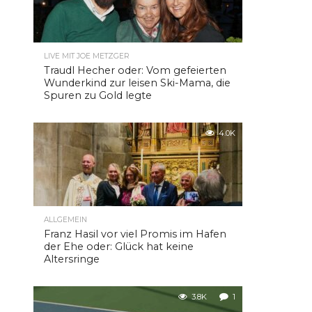
LIVE MIT JOE METZGER
Traudl Hecher oder: Vom gefeierten
Wunderkind zur leisen Ski-Mama, die
Spuren zu Gold legte
4.0K
ALLGEMEIN
Franz Hasil vor viel Promis im Hafen
der Ehe oder: Glück hat keine
Altersringe
3.8K
1