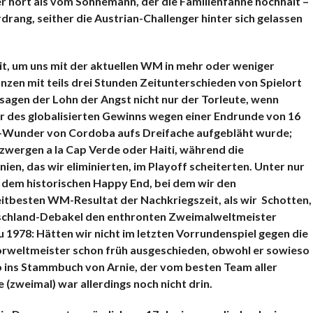
 hört als vom Sohnemann, der die Familienfahne hochhält –
rdr
ang, seither die Austrian-Challenger hinter sich gelassen
it, um uns mit der aktuellen WM in mehr oder weniger
nzen mit teils drei Stunden Zeitunterschieden von Spielort
usagen der Lohn der Angst nicht nur der Torleute, wenn
hr des globalisierten Gewinns wegen einer Endrunde von 16
l-Wunder von Cordoba aufs Dreifache aufgebläht wurde;
zwergen a la Cap Verde oder Haiti, während die
ien, das wir eliminierten, im Playoff scheiterten. Unter nur
 dem historischen Happy End, bei dem wir den
eitbesten WM-Resultat der Nachkriegszeit, als wir Schotten,
schland-Debakel den enthronten Zweimalweltmeister
 1978: Hätten wir nicht im letzten Vorrundenspiel gegen die
orweltmeister schon früh ausgeschieden, obwohl er sowieso
o ins Stammbuch von Arnie, der vom besten Team aller
e (zweimal) war allerdings noch nicht drin.