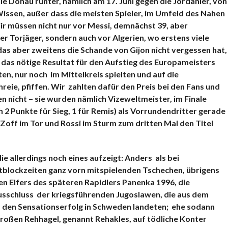
die Donau runter, nämlich am 17. Juni gegen die Jordanier, von
 Wissen, außer dass die meisten Spieler, im Umfeld des Nahen
ir müssen nicht nur vor Messi, demnächst 39, aber
er Torjäger, sondern auch vor Algerien, wo erstens viele
as aber zweitens die Schande von Gijon nicht vergessen hat,
 das nötige Resultat für den Aufstieg des Europameisters
, nur noch im Mittelkreis spielten und auf die
eie, pfiffen. Wir zahlten dafür den Preis bei den Fans und
n nicht – sie wurden nämlich Vizeweltmeister, im Finale
h 2 Punkte für Sieg, 1 für Remis) als Vorrundendritter gerade
ff im Tor und Rossi im Sturm zum dritten Mal den Titel
ie allerdings noch eines aufzeigt: Anders als bei
stblockzeiten ganz vorn mitspielenden Tschechen, übrigens
en Elfers des späteren Rapidlers Panenka 1996, die
usschluss der kriegsführenden Jugoslawen, die aus dem
 den Sensationserfolg in Schweden landeten; ehe sodann
oßen Rehhagel, genannt Rehakles, auf tödliche Konter