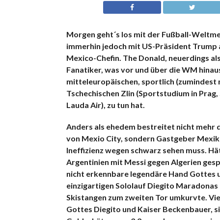
Morgen geht´s los mit der Fußball-Weltmei
immerhin jedoch mit US-Präsident Trump 
Mexico-Chefin. The Donald, neuerdings als
Fanatiker, was vor und über die WM hinaus
mitteleuropäischen, sportlich (zumindest
Tschechischen Zlin (Sportstudium in Prag
Lauda Air), zu tun hat.
Anders als ehedem bestreitet nicht mehr d
von Mexio City, sondern Gastgeber Mexiko g
Ineffizienz wegen schwarz sehen muss. Hät
Argentinien mit Messi gegen Algerien gespi
nicht erkennbare legendäre Hand Gottes u
einzigartigen Sololauf Diegito Maradonas ü
Skistangen zum zweiten Tor umkurvte. Vie
Gottes Diegito und Kaiser Beckenbauer, si