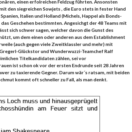
onären, einen erfolreichen Feldzug führten. Ansonsten
mit den siegreichen Sowjets , die Euro stets in fester Hand
panien, Italien und Holland (Michels, Happel als Bonds-
men das Geschehen bestimmten. Angesichgt der 48 Teams mit
lässt sich schwer sagen, welcher davon die Gunst des
nützt, um dem einen oder anderen aus dem Establishment
erweile (auch gegen viele Zweitklassler und mehr) mit
h Gregerl-Glückstor und Wunderwuzzi-Teamchef Ralf
imlichen Titelkandidaten zählen, sei vor
auen ist schon ok vor der ersten Endrunde seit 28 Jahren
hwer zu taxierende Gegner. Darum wär´s ratsam, mit beiden
chmut kommt oft schneller zu Fall, als man denkt.