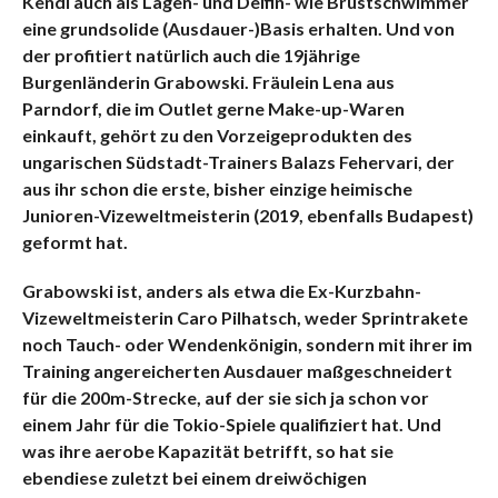
Kendi auch als Lagen- und Delfin- wie Brustschwimmer
eine grundsolide (Ausdauer-)Basis erhalten. Und von
der profitiert natürlich auch die 19jährige
Burgenländerin Grabowski. Fräulein Lena aus
Parndorf, die im Outlet gerne Make-up-Waren
einkauft, gehört zu den Vorzeigeprodukten des
ungarischen Südstadt-Trainers Balazs Fehervari, der
aus ihr schon die erste, bisher einzige heimische
Junioren-Vizeweltmeisterin (2019, ebenfalls Budapest)
geformt hat.
Grabowski ist, anders als etwa die Ex-Kurzbahn-
Vizeweltmeisterin Caro Pilhatsch, weder Sprintrakete
noch Tauch- oder Wendenkönigin, sondern mit ihrer im
Training angereicherten Ausdauer maßgeschneidert
für die 200m-Strecke, auf der sie sich ja schon vor
einem Jahr für die Tokio-Spiele qualifiziert hat. Und
was ihre aerobe Kapazität betrifft, so hat sie
ebendiese zuletzt bei einem dreiwöchigen