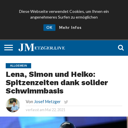
Diese Webseite verwendet Cookies, um Ihnen ein
angenehmeres Surfen zu ermöglichen
NEWS
PROMIS
ÜBER
NEWSLETTER
OK
Mehr Infos
UND
MICH
ANMELDEN
PRESSE
ALLGEMEIN
Lena, Simon und Heiko:
Spitzenzeiten dank solider
Schwimmbasis
Von
Josef Metzger
verfasst am
Mai 22, 2021