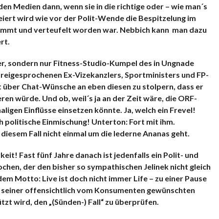
n Medien dann, wenn sie in die richtige oder – wie man´s
feiert wird wie vor der Polit-Wende die Bespitzelung im
ammt und verteufelt worden war. Nebbich kann man dazu
rt.
ner, sondern nur Fitness-Studio-Kumpel des in Ungnade
freigesprochenen Ex-Vizekanzlers, Sportministers und FP-
zt über Chat-Wünsche an eben diesen zu stolpern, dass er
n würde. Und ob, weil´s ja an der Zeit wäre, die ORF-
naligen Einflüsse einsetzen könnte. Ja, welch ein Frevel!
politische Einmischung! Unterton: Fort mit ihm.
iesem Fall nicht einmal um die lederne Ananas geht.
rkeit!
Fast fünf Jahre danach ist jedenfalls ein Polit- und
hen, der den bisher so sympathischen Jelinek nicht gleich
em Motto: Live ist doch nicht immer Life – zu einer Pause
n seiner offensichtlich vom Konsumenten gewünschten
zt wird, den „(Sünden-) Fall“ zu überprüfen.