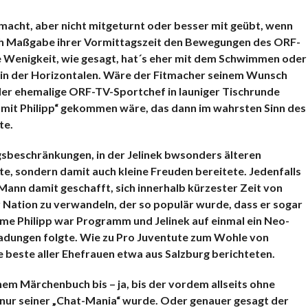
KOMMENTARE
gemacht, aber nicht mitgeturnt oder besser mit geübt, wenn
nach Maßgabe ihrer Vormittagszeit den Bewegungen des ORF-
ne Wenigkeit, wie gesagt, hat´s eher mit dem Schwimmen oder
ls in der Horizontalen. Wäre der Fitmacher seinem Wunsch
 der ehemalige ORF-TV-Sportchef in launiger Tischrunde
it mit Philipp“ gekommen wäre, das dann im wahrsten Sinn des
te.
gsbeschränkungen, in der Jelinek bwsonders älteren
e, sondern damit auch kleine Freuden bereitete. Jedenfalls
ann damit geschafft, sich innerhalb kürzester Zeit von
 Nation zu verwandeln, der so populär wurde, dass er sogar
e Philipp war Programm und Jelinek auf einmal ein Neo-
nladungen folgte. Wie zu Pro Juventute zum Wohle von
e beste aller Ehefrauen etwa aus Salzburg berichteten.
nem Märchenbuch bis – ja, bis der vordem allseits ohne
t nur seiner „Chat-Mania“ wurde. Oder genauer gesagt der