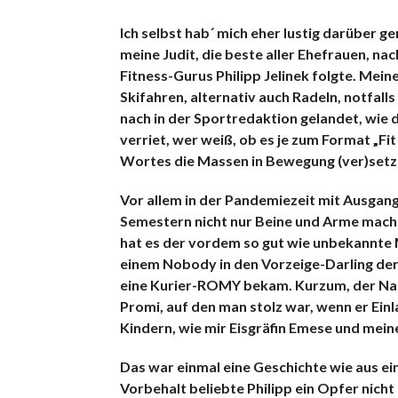
Ich selbst hab´ mich eher lustig darüber 
meine Judit, die beste aller Ehefrauen, 
Fitness-Gurus Philipp Jelinek folgte. Mei
Skifahren, alternativ auch Radeln, notfal
nach in der Sportredaktion gelandet, wie
verriet, wer weiß, ob es je zum Format „F
Wortes die Massen in Bewegung (ver)setz
Vor allem in der Pandemiezeit mit Ausgan
Semestern nicht nur Beine und Arme macht
hat es der vordem so gut wie unbekannte M
einem Nobody in den Vorzeige-Darling der
eine Kurier-ROMY bekam. Kurzum, der Nam
Promi, auf den man stolz war, wenn er Ei
Kindern, wie mir Eisgräfin Emese und mein
Das war einmal eine Geschichte wie aus ei
Vorbehalt beliebte Philipp ein Opfer nich