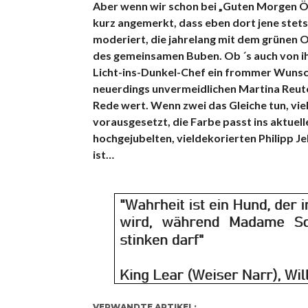
Aber wenn wir schon bei „Guten Morgen Öste
kurz angemerkt, dass eben dort jene stets 
moderiert, die jahrelang mit dem grünen 
des gemeinsamen Buben.
Ob ´s auch von i
Licht-ins-Dunkel-Chef ein frommer Wunsch
neuerdings unvermeidlichen Martina Reuter
Rede wert. Wenn zwei das Gleiche tun, viell
vorausgesetzt, die Farbe passt ins aktuell
hochgejubelten, vieldekorierten Philipp Jel
ist…
VERWANDTE ARTIKEL: