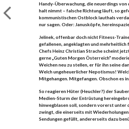
Handy-Überwachung, die neuerdings von de
halt nimmt – falsche Richtung läuft, so ge
kommunistischen Ostblock lauthals verd
nur sagen. Oder: Janusköpfe, hereinspazie
Jelinek, offenbar doch nicht Fitness-Trai
gefallenen, angeklagten und mehrheitlich 
Chefs Heinz Christian Strache scheint jet
gerne „Guten Morgen Österreich“ moderiere
Weichen neu zu stellen, er für ihn seine da
Welch ungeheuerlicher Nepotismus! Welch 
Mitgehangen. Mitgefangen. Obschon es in d
So reagieren Hüter (Heuchler?) der Saube
Medien-Sturm der Entrüstung hereingebroc
hinwegblasen soll, sondern vorerst unter d
zwingt, die einerseits mit Wiederholunge
Sendungen gefüllt, andererseits dazu benüt