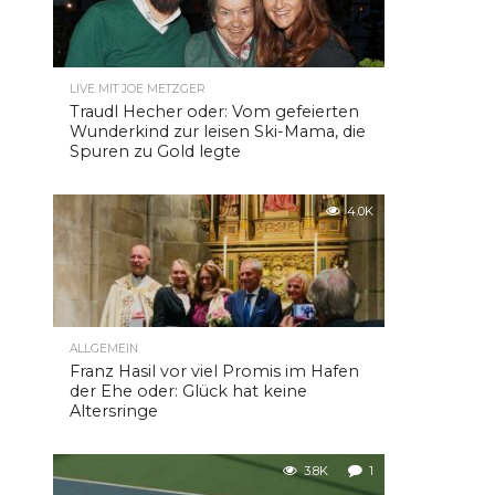
LIVE MIT JOE METZGER
Traudl Hecher oder: Vom gefeierten
Wunderkind zur leisen Ski-Mama, die
Spuren zu Gold legte
4.0K
ALLGEMEIN
Franz Hasil vor viel Promis im Hafen
der Ehe oder: Glück hat keine
Altersringe
3.8K
1