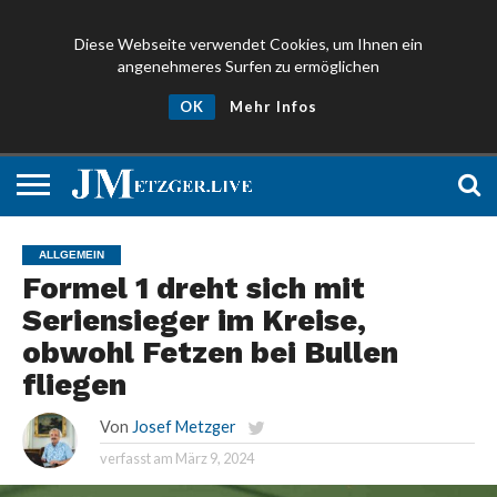
Diese Webseite verwendet Cookies, um Ihnen ein
angenehmeres Surfen zu ermöglichen
NEWS
PROMIS
ÜBER
NEWSLETTER
OK
Mehr Infos
UND
MICH
ANMELDEN
PRESSE
ALLGEMEIN
Formel 1 dreht sich mit
Seriensieger im Kreise,
obwohl Fetzen bei Bullen
fliegen
Von
Josef Metzger
verfasst am
März 9, 2024