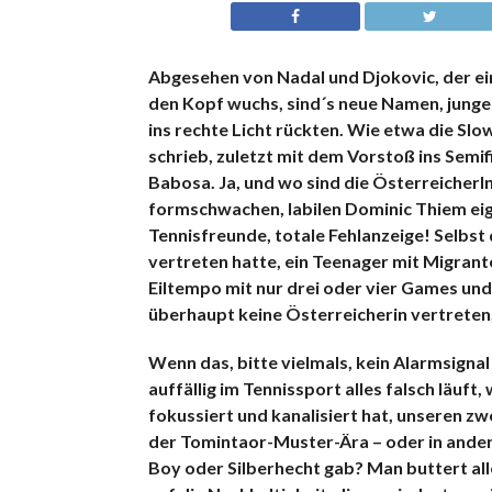
Abgesehen von Nadal und Djokovic, der ein
den Kopf wuchs, sind´s neue Namen, junge
ins rechte Licht rückten. Wie etwa die Slo
schrieb, zuletzt mit dem Vorstoß ins Semif
Babosa. Ja, und wo sind die ÖsterreicherIn
formschwachen, labilen Dominic Thiem eige
Tennisfreunde, totale Fehlanzeige!
Selbst 
vertreten hatte, ein Teenager mit Migran
Eiltempo mit nur drei oder vier Games u
überhaupt keine Österreicherin vertreten,
Wenn das, bitte vielmals, kein Alarmsignal 
auffällig im Tennissport alles falsch läuft
fokussiert und kanalisiert hat, unseren zw
der Tomintaor-Muster-Ära – oder in ander
Boy oder Silberhecht gab? Man buttert all