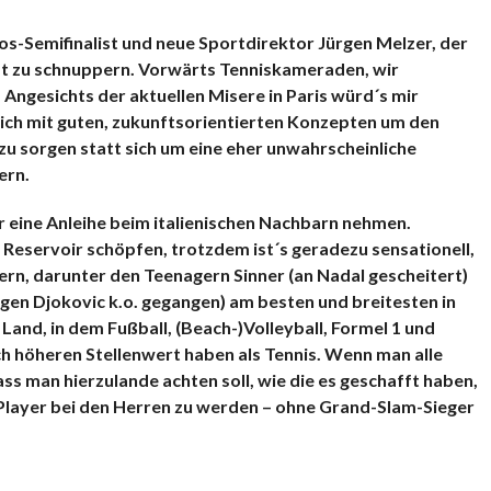
s-Semifinalist und neue Sportdirektor Jürgen Melzer, der
ft zu schnuppern. Vorwärts Tenniskameraden, wir
 Angesichts der aktuellen Misere in Paris würd´s mir
sich mit guten, zukunftsorientierten Konzepten um den
u sorgen statt sich um eine eher unwahrscheinliche
ern.
 eine Anleihe beim italienischen Nachbarn nehmen.
 Reservoir schöpfen, trotzdem ist´s geradezu sensationell,
ern, darunter den Teenagern Sinner (an Nadal gescheitert)
gen Djokovic k.o. gegangen) am besten und breitesten in
m Land, in dem Fußball, (Beach-)Volleyball, Formel 1 und
och höheren Stellenwert haben als Tennis. Wenn man alle
ss man hierzulande achten soll, wie die es geschafft haben,
layer bei den Herren zu werden – ohne Grand-Slam-Sieger