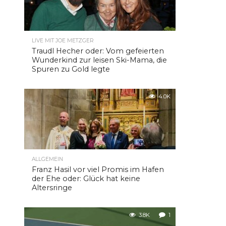
LIVE MIT JOE METZGER
Traudl Hecher oder: Vom gefeierten
Wunderkind zur leisen Ski-Mama, die
Spuren zu Gold legte
4.0K
ALLGEMEIN
Franz Hasil vor viel Promis im Hafen
der Ehe oder: Glück hat keine
Altersringe
3.8K
1