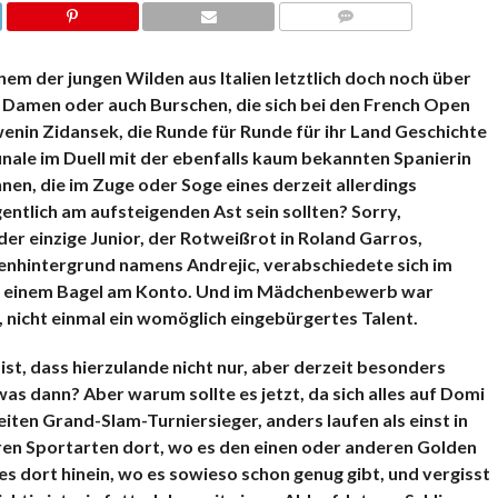
KOMMENTARE
em der jungen Wilden aus Italien letztlich doch noch über
 Damen oder auch Burschen, die sich bei den French Open
wenin Zidansek, die Runde für Runde für ihr Land Geschichte
inale im Duell mit der ebenfalls kaum bekannten Spanierin
nen, die im Zuge oder Soge eines derzeit allerdings
ntlich am aufsteigenden Ast sein sollten? Sorry,
der einzige Junior, der Rotweißrot in Roland Garros,
tenhintergrund namens Andrejic, verabschiedete sich im
nd einem Bagel am Konto. Und im Mädchenbewerb war
 nicht einmal ein womöglich eingebürgertes Talent.
ist, dass hierzulande nicht nur, aber derzeit besonders
, was dann? Aber warum sollte es jetzt, da sich alles auf Domi
eiten Grand-Slam-Turniersieger, anders laufen als einst in
en Sportarten dort, wo es den einen oder anderen Golden
es dort hinein, wo es sowieso schon genug gibt, und vergisst