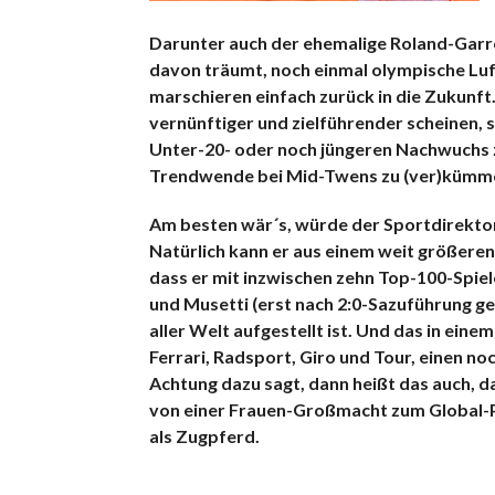
Darunter auch der ehemalige R
oland-Garro
davon träumt, noch einmal olympische Lu
marschieren einfach zurück in die Zukunft.
vernünftiger und zielführender scheinen, 
Unter-20- oder noch jüngeren Nachwuchs z
Trendwende bei Mid-Twens zu (ver)kümm
Am besten wär´s, würde der Sportdirektor
Natürlich kann er aus einem weit größeren
dass er mit inzwischen zehn Top-100-Spiel
und Musetti (erst nach 2:0-Sazuführung ge
aller Welt aufgestellt ist. Und das in eine
Ferrari, Radsport, Giro und Tour, einen n
Achtung dazu sagt, dann heißt das auch, da
von einer Frauen-Großmacht zum Global-P
als Zugpferd.