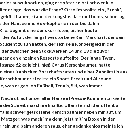
arles auszuknocken, ging er später selbst schwer k. o.
ederlage, das war die Frage? Orsolics wollte ein „Break“,
gehört haben, stand deckungslos da – und bums, schon lag
 der Hansee und Box-Euphorie in der bis dahin
. o. beginnt eine der skurrilsten, bisher heute
 der Autor, der längst verstorbene Karl Marchart, der sein
tudent zu tun hatten, der sich sein Körberlgeld in der
e, der zwischen den Stockwerken 14 und 13 die zuvor
er den einzelnen Ressorts aufteilte. Der junge Twen,
d ganze 62 kg leicht, hieß Cyrus Kerschbaumer, hatte
 eines iranischen Botschaftsrates und einer Zahnärztin aus
 Kerschbaumer steckte ein Sport-Freak und Allround-
rte, was es gab, ob Fußball, Tennis, Ski, was immer.
n Nachruf, auf unser aller Hansee (Presse-Kommentar-Seite
in die Schreibmaschine knallte, pflanzte sich der offenbar
falls schwer getroffene Kerschbaumer neben mir auf, um
rr Metzger, was mach´ ma denn jetzt mit´m Boxen in der
hr rein und beim anderen raus, eher gedankenlos meinte ich