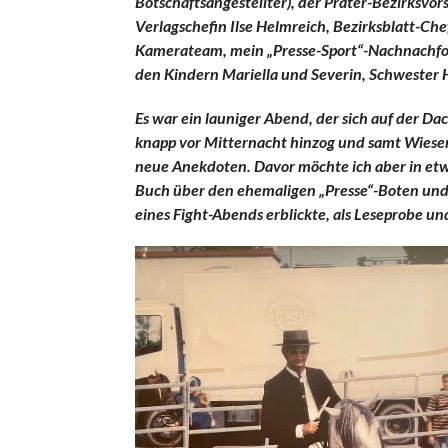
Botschaftsangestellter), der Prater-Bezirksvor
Verlagschefin Ilse Helmreich, Bezirksblatt-Ch
Kamerateam, mein „Presse-Sport“-Nachnachfolg
den Kindern Mariella und Severin, Schwester H
Es war ein launiger Abend, der sich auf der D
knapp vor Mitternacht hinzog und samt Wiesent
neue Anekdoten. Davor möchte ich aber in etwa
Buch über den ehemaligen „Presse“-Boten und
eines Fight-Abends erblickte, als Leseprobe und