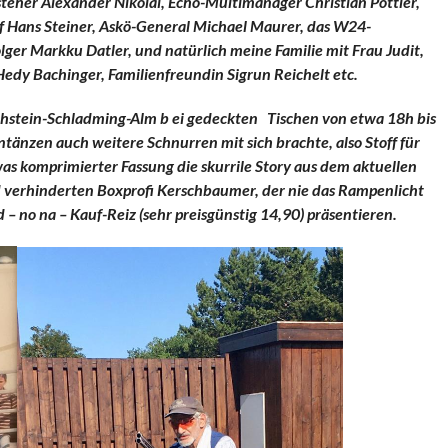
steher Alexander Nikolai, Echo-Multimanager Christian Pöttler,
ef Hans Steiner, Askö-General Michael Maurer, das W24-
er Markku Datler, und natürlich meine Familie mit Frau Judit,
edy Bachinger, Familienfreundin Sigrun Reichelt etc.
achstein-Schladming-Alm b ei gedeckten Tischen von etwa 18h bis
änzen auch weitere Schnurren mit sich brachte, also Stoff für
s komprimierter Fassung die skurrile Story aus dem aktuellen
 verhinderten Boxprofi Kerschbaumer, der nie das Rampenlicht
 – no na – Kauf-Reiz (sehr preisgünstig 14,90) präsentieren.