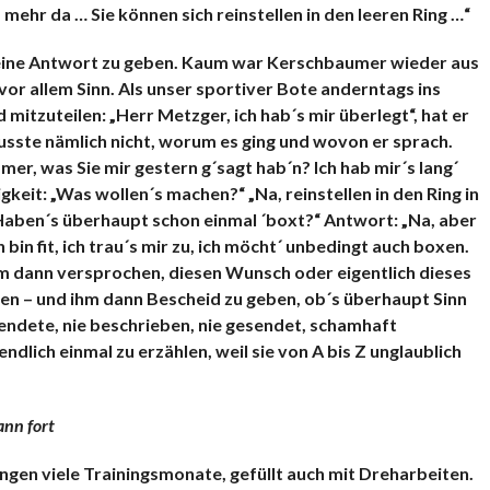
mehr da … Sie können sich reinstellen in den leeren Ring …“
deine Antwort zu geben. Kaum war Kerschbaumer wieder aus
or allem Sinn. Als unser sportiver Bote anderntags ins
mitzuteilen: „Herr Metzger, ich hab´s mir überlegt“, hat er
wusste nämlich nicht, worum es ging und wovon er sprach.
mer, was Sie mir gestern g´sagt hab´n? Ich hab mir´s lang´
keit: „Was wollen´s machen?“ „Na, reinstellen in den Ring in
Haben´s überhaupt schon einmal ´boxt?“ Antwort: „Na, aber
 bin fit, ich trau´s mir zu, ich möcht´ unbedingt auch boxen.
ihm dann versprochen, diesen Wunsch oder eigentlich dieses
en – und ihm dann Bescheid zu geben, ob´s überhaupt Sinn
endete, nie beschrieben, nie gesendet, schamhaft
ndlich einmal zu erzählen, weil sie von A bis Z unglaublich
ann fort
gen viele Trainingsmonate, gefüllt auch mit Dreharbeiten.