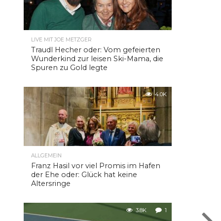
LIVE MIT JOE METZGER
Traudl Hecher oder: Vom gefeierten
Wunderkind zur leisen Ski-Mama, die
Spuren zu Gold legte
4.0K
ALLGEMEIN
Franz Hasil vor viel Promis im Hafen
der Ehe oder: Glück hat keine
Altersringe
3.8K
1