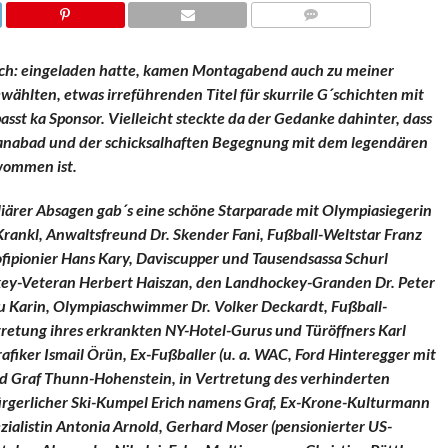
KOMMENTARE
prich: eingeladen hatte, kamen Montagabend auch zu meiner
hlten, etwas irreführenden Titel für skurrile G´schichten mit
sst ka Sponsor. Vielleicht steckte da der Gedanke dahinter, dass
anabad und der schicksalhaften Begegnung mit dem legendären
wommen ist.
liärer Absagen gab´s eine schöne Starparade mit Olympiasiegerin
rankl, Anwaltsfreund Dr. Skender Fani, Fußball-Weltstar Franz
fipionier Hans Kary, Daviscupper und Tausendsassa Schurl
ckey-Veteran Herbert Haiszan, den Landhockey-Granden Dr. Peter
au Karin, Olympiaschwimmer Dr. Volker Deckardt, Fußball-
rtretung ihres erkrankten NY-Hotel-Gurus und Türöffners Karl
iker Ismail Örün, Ex-Fußballer (u. a. WAC, Ford Hinteregger mit
ld Graf Thunn-Hohenstein, in Vertretung des verhinderten
bürgerlicher Ski-Kumpel Erich namens Graf, Ex-Krone-Kulturmann
ialistin Antonia Arnold, Gerhard Moser (pensionierter US-