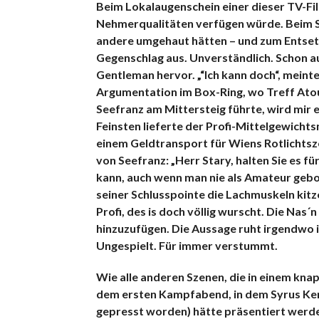
Beim Lokalaugenschein einer dieser TV-Fil
Nehmerqualitäten verfügen würde. Beim Sp
andere umgehaut hätten – und zum Entsetz
Gegenschlag aus. Unverständlich. Schon a
Gentleman hervor. „“Ich kann doch“, meinte
Argumentation im Box-Ring, wo Treff Atout 
Seefranz am Mittersteig führte, wird mir e
Feinsten lieferte der Profi-Mittelgewicht
einem Geldtransport für Wiens Rotlichtszen
von Seefranz: „Herr Stary, halten Sie es 
kann, auch wenn man nie als Amateur gebox
seiner Schlusspointe die Lachmuskeln kitz
Profi, des is doch völlig wurscht. Die Nas
hinzuzufügen. Die Aussage ruht irgendwo 
Ungespielt. Für immer verstummt.
Wie alle anderen Szenen, die in einem kn
dem ersten Kampfabend, in dem Syrus Ker
gepresst worden) hätte präsentiert werden