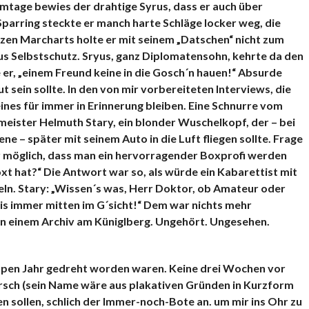
mtage bewies der drahtige Syrus, dass er auch über
arring steckte er manch harte Schläge locker weg, die
en Marcharts holte er mit seinem „Datschen“ nicht zum
us Selbstschutz. Sryus, ganz Diplomatensohn, kehrte da den
 er, „einem Freund keine in die Gosch´n hauen!“ Absurde
sein sollte. In den von mir vorbereiteten Interviews, die
ines für immer in Erinnerung bleiben. Eine Schnurre vom
smeister Helmuth Stary, ein blonder Wuschelkopf, der – bei
e – später mit seinem Auto in die Luft fliegen sollte. Frage
für möglich, dass man ein hervorragender Boxprofi werden
t hat?“ Die Antwort war so, als würde ein Kabarettist mit
eln. Stary: „Wissen´s was, Herr Doktor, ob Amateur oder
´n is immer mitten im G´sicht!“ Dem war nichts mehr
in einem Archiv am Küniglberg. Ungehört. Ungesehen.
appen Jahr gedreht worden waren. Keine drei Wochen vor
sch (sein Name wäre aus plakativen Gründen in Kurzform
 sollen, schlich der Immer-noch-Bote an. um mir ins Ohr zu