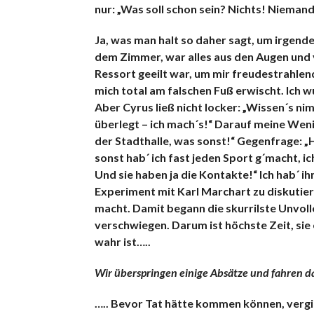
nur: „Was soll schon sein? Nichts! Niemand 
Ja, was man halt so daher sagt, um irgen
dem Zimmer, war alles aus den Augen und v
Ressort geeilt war, um mir freudestrahlend 
mich total am falschen Fuß erwischt. Ich 
Aber Cyrus ließ nicht locker: „Wissen´s nim
überlegt – ich mach´s!“ Darauf meine Wenig
der Stadthalle, was sonst!“ Gegenfrage: „
sonst hab´ ich fast jeden Sport g´macht, ich
Und sie haben ja die Kontakte!“ Ich hab´ 
Experiment mit Karl Marchart zu diskutier
macht. Damit begann die skurrilste Unvoll
verschwiegen. Darum ist höchste Zeit, sie e
wahr ist…..
Wir überspringen einige Absätze und fahren d
….. Bevor Tat hätte kommen können, vergin