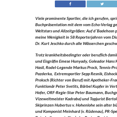
Viele prominente Sportler, die ich gerufen, s
Buchpräsentation mit dem vom Echo-Verlag gewä
Weltstars und Allzeitgrößen: Auf d´Badehosn pa
meine Wenigkeit in 58 Reporterjahren vom Di
Dr. Kurt Jeschko durch alle Wässerchen gesch
Trotz krankheitsbedingter oder beruflich-fami
und Eisgräfin Emese Hunyady, Goleador Hans K
Hasil, Rodel-Legende Markus Prock, Tennis-Pro
Pazderka, Extremsportler Sepp Resnik, Eisho
Proksch (Richter von Beruf) mit Apotheker-Fr
Funktionär Peter Svetits, Bärbel Kupfer in Ve
Hofer, ORF-Regie-Star Peter Baumann, Buchgraf
Vizeweltmeister Kadraba) und Topjurist Berto
Skiprinzen Hubertus v. Hohenlohe sein alter 
und Komponist Meinhard (v. Rüdenau), PR-Spez