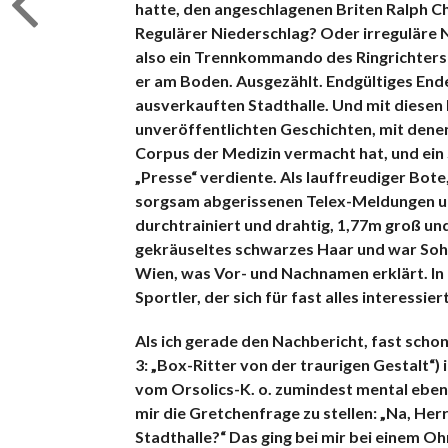
hatte, den angeschlagenen Briten Ralph Ch
Regulärer Niederschlag? Oder irreguläre Ni
also ein Trennkommando des Ringrichters 
er am Boden. Ausgezählt. Endgültiges Ende
ausverkauften Stadthalle. Und mit diesen K
unveröffentlichten Geschichten, mit denen
Corpus der Medizin vermacht hat, und ein S
„Presse“ verdiente. Als lauffreudiger Bot
sorgsam abgerissenen Telex-Meldungen unt
durchtrainiert und drahtig, 1,77m groß un
gekräuseltes schwarzes Haar und war Sohn
Wien, was Vor- und Nachnamen erklärt. In
Sportler, der sich für fast alles interessie
Als ich gerade den Nachbericht, fast scho
3: „Box-Ritter von der traurigen Gestalt“) 
vom Orsolics-K. o. zumindest mental eben
mir die Gretchenfrage zu stellen: „Na, He
Stadthalle?“ Das ging bei mir bei einem O