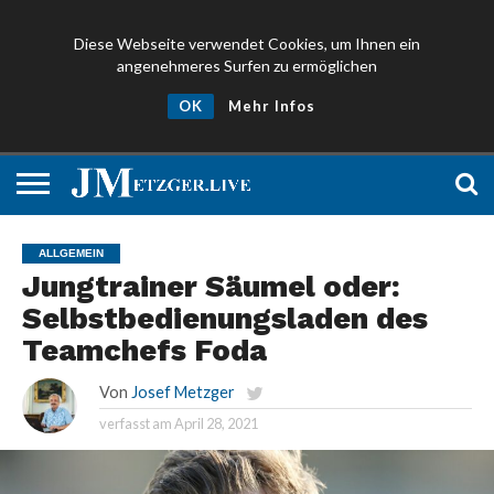
Diese Webseite verwendet Cookies, um Ihnen ein
angenehmeres Surfen zu ermöglichen
NEWS
PROMIS
ÜBER
NEWSLETTER
OK
Mehr Infos
UND
MICH
ANMELDEN
PRESSE
ALLGEMEIN
Jungtrainer Säumel oder:
Selbstbedienungsladen des
Teamchefs Foda
Von
Josef Metzger
verfasst am
April 28, 2021