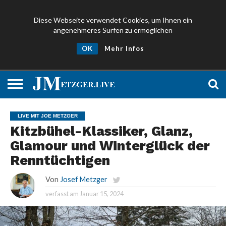
Diese Webseite verwendet Cookies, um Ihnen ein
angenehmeres Surfen zu ermöglichen
NEWS
PROMIS
ÜBER
NEWSLETTER
OK
Mehr Infos
UND
MICH
ANMELDEN
PRESSE
LIVE MIT JOE METZGER
Kitzbühel-Klassiker, Glanz,
Glamour und Winterglück der
Renntüchtigen
Von
Josef Metzger
verfasst am
Januar 15, 2024