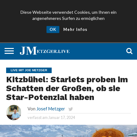
Diese Webseite verwendet Cookies, um Ihnen ein
angenehmeres Surfen zu ermöglichen
NEWS
PROMIS
ÜBER
NEWSLETTER
OK
Mehr Infos
UND
MICH
ANMELDEN
PRESSE
LIVE MIT JOE METZGER
Kitzbühel: Starlets proben im
Schatten der Großen, ob sie
Star-Potenzial haben
Von
Josef Metzger
verfasst am
Januar 17, 2024