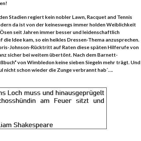
en!
n den Stadien regiert kein nobler Lawn, Racquet and Tennis
ondern da ist von der keineswegs immer holden Weiblichkeit
Ösen seit Jahren immer besser und leidenschaftlich
 die Idee kam, so ein heikles Dressen-Thema anzusprechen.
ris-Johnson-Rücktritt auf Raten diese späten Hilferufe von
ganz sicher bei weitem übertönt. Nach dem Barnett-
eißbuch“ von Wimbledon keine sieben Siegeln mehr trägt. Und
aul nicht schon wieder die Zunge verbrannt hab´….