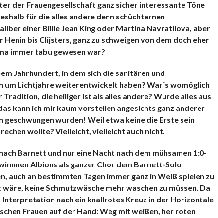
iter der Frauengesellschaft ganz sicher interessante Töne
eshalb für die alles andere denn schüchternen
iber einer Billie Jean King oder Martina Navratilova, aber
r Henin bis Clijsters, ganz zu schweigen von dem doch eher
hema immer tabu gewesen war?
em Jahrhundert, in dem sich die sanitären und
 um Lichtjahre weiterentwickelt haben? War´s womöglich
adition, die heiliger ist als alles andere? Wurde alles aus
das kann ich mir kaum vorstellen angesichts ganz anderer
n geschwungen wurden! Weil etwa keine die Erste sein
echen wollte? Vielleicht, vielleicht auch nicht.
g nach Barnett und nur eine Nacht nach dem mühsamen 1:0-
winnnen Albions als ganzer Chor dem Barnett-Solo
n, auch an bestimmten Tagen immer ganz in Weiß spielen zu
eit wäre, keine Schmutzwäsche mehr waschen zu müssen. Da
 Interpretation nach ein knallrotes Kreuz in der Horizontale
lischen Frauen auf der Hand: Weg mit weißen, her roten