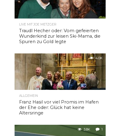
LIVE MIT JOE METZGER
Traudl Hecher oder: Vom gefeierten
Wunderkind zur leisen Ski-Mama, die
Spuren zu Gold legte
4.0K
ALLGEMEIN
Franz Hasil vor viel Promis im Hafen
der Ehe oder: Glück hat keine
Altersringe
3.8K
1