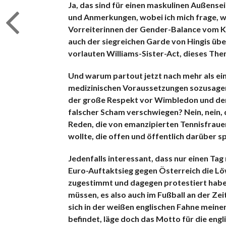
Ja, das sind für einen maskulinen Außense
und Anmerkungen, wobei ich mich frage, w
Vorreiterinnen der Gender-Balance vom Kal
auch der siegreichen Garde von Hingis übe
vorlauten Williams-Sister-Act, dieses T
Und warum partout jetzt nach mehr als ein
medizinischen Voraussetzungen sozusagen
der große Respekt vor Wimbledon und der Tr
falscher Scham verschwiegen? Nein, nein, 
Reden, die von emanzipierten Tennisfraue
wollte, die offen und öffentlich darüber spr
Jedenfalls interessant, dass nur einen Ta
Euro-Auftaktsieg gegen Österreich die Lö
zugestimmt und dagegen protestiert habe
müssen, es also auch im Fußball an der Z
sich in der weißen englischen Fahne meiner
befindet, läge doch das Motto für die eng