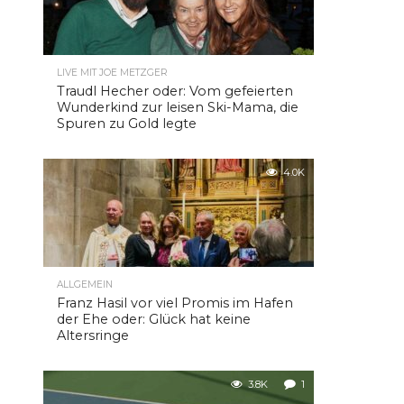
LIVE MIT JOE METZGER
Traudl Hecher oder: Vom gefeierten
Wunderkind zur leisen Ski-Mama, die
Spuren zu Gold legte
4.0K
ALLGEMEIN
Franz Hasil vor viel Promis im Hafen
der Ehe oder: Glück hat keine
Altersringe
3.8K
1