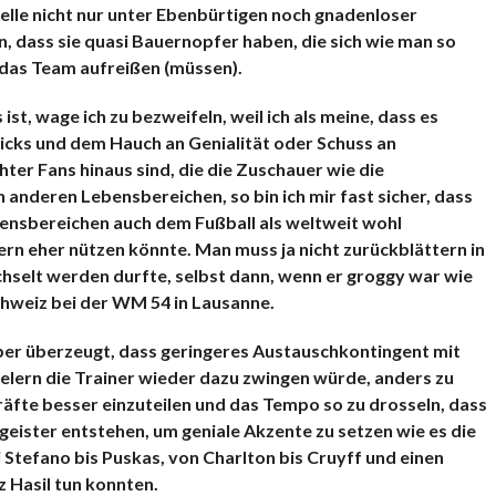
uelle nicht nur unter Ebenbürtigen noch gnadenloser
n, dass sie quasi Bauernopfer haben, die sich wie man so
 das Team aufreißen (müssen).
ist, wage ich zu bezweifeln, weil ich als meine, dass es
ricks und dem Hauch an Genialität oder Schuss an
hter Fans hinaus sind, die die Zuschauer wie die
 anderen Lebensbereichen, so bin ich mir fast sicher, dass
ebensbereichen auch dem Fußball als weltweit wohl
rn eher nützen könnte. Man muss ja nicht zurückblättern in
chselt werden durfte, selbst dann, wenn er groggy war wie
hweiz bei der WM 54 in Lausanne.
aber überzeugt, dass geringeres Austauschkontingent mit
elern die Trainer wieder dazu zwingen würde, anders zu
 Kräfte besser einzuteilen und das Tempo so zu drosseln, dass
eister entstehen, um geniale Akzente zu setzen wie es die
 Stefano bis Puskas, von Charlton bis Cruyff und einen
 Hasil tun konnten.