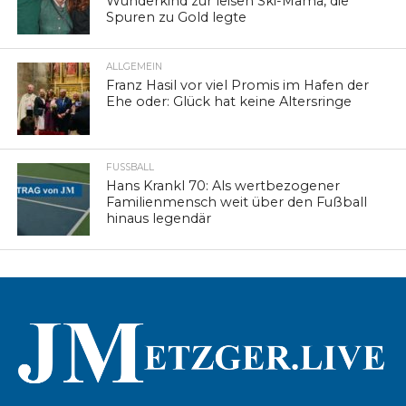
Wunderkind zur leisen Ski-Mama, die
Spuren zu Gold legte
ALLGEMEIN
Franz Hasil vor viel Promis im Hafen der
Ehe oder: Glück hat keine Altersringe
FUSSBALL
Hans Krankl 70: Als wertbezogener
Familienmensch weit über den Fußball
hinaus legendär