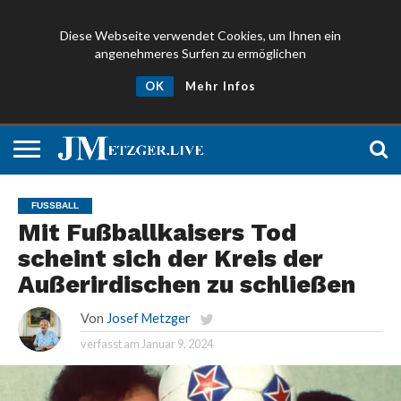
Diese Webseite verwendet Cookies, um Ihnen ein
angenehmeres Surfen zu ermöglichen
NEWS
PROMIS
ÜBER
NEWSLETTER
OK
Mehr Infos
UND
MICH
ANMELDEN
PRESSE
FUSSBALL
Mit Fußballkaisers Tod
scheint sich der Kreis der
Außerirdischen zu schließen
Von
Josef Metzger
verfasst am
Januar 9, 2024