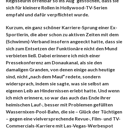
Regisseurin offenbar so ins Aug´ gestochen, dass sie
sich für kleinere Rollen in Hollywood-TV-Serien
empfahl und dafür verpflichtet wurde.
K
urzum, ein ganz schöner Karriere-Sprung einer Ex-
Sportlerin, die aber schon zu aktiven Zeiten mit dem
(Schwimm)-Verband insofern angeeckt hatte, dass sie
sich zum Entsetzen der Funktionäre nicht den Mund
verbieten ließ. Dabei
erinnere ich mich einer
Pressekonferenz am Donaukanal, als sie den
damaligen Granden, von denen einige auch heutige
sind, nicht „nach dem Maul“ redete, sondern
widersprach, indem sie sagte, was sie selbst am
eigenen Leib an Hindernissen erlebt hatte. Und wenn
ich mich erinnere, so war das auch das Ende ihrer
heimischen Lauf-, besser mit Problemen gefüllten
Wassernixen-Pool-Bahn, die sie – Glück der Tüchtigen
– gegen eine vielversprechende Revue-, Film- und TV-
Commercials-Karriere mit Las-Vegas-Werbespot