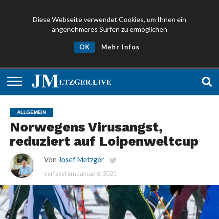
Diese Webseite verwendet Cookies, um Ihnen ein
angenehmeres Surfen zu ermöglichen
NEWS
PROMIS
ÜBER
NEWSLETTER
OK
Mehr Infos
UND
MICH
ANMELDEN
PRESSE
ALLGEMEIN
Norwegens Virusangst,
reduziert auf Loipenweltcup
Von
Josef Metzger
verfasst am
Januar 6, 2021