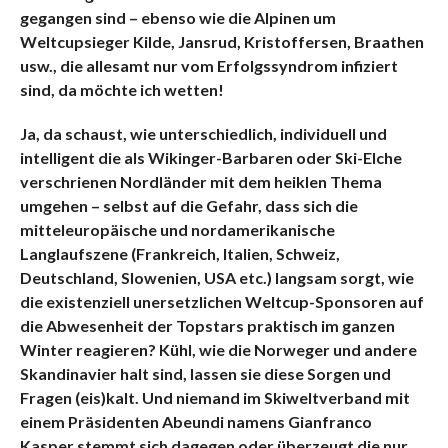
gegangen sind – ebenso wie die Alpinen um
Weltcupsieger Kilde, Jansrud, Kristoffersen, Braathen
usw., die allesamt nur vom Erfolgssyndrom infiziert
sind, da möchte ich wetten!
Ja, da schaust, wie unterschiedlich, individuell und
intelligent die als Wikinger-Barbaren oder Ski-Elche
verschrienen Nordländer mit dem heiklen Thema
umgehen – selbst auf die Gefahr, dass sich die
mitteleuropäische und nordamerikanische
Langlaufszene (Frankreich, Italien, Schweiz,
Deutschland, Slowenien, USA etc.) langsam sorgt, wie
die existenziell unersetzlichen Weltcup-Sponsoren auf
die Abwesenheit der Topstars praktisch im ganzen
Winter reagieren? Kühl, wie die Norweger und andere
Skandinavier halt sind, lassen sie diese Sorgen und
Fragen (eis)kalt. Und niemand im Skiweltverband mit
einem Präsidenten Abeundi namens Gianfranco
Kasper stemmt sich dagegen oder überzeugt die nur