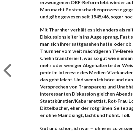
erzwungenen ORF-Reform lebt wieder auf. 
Man macht Postenschachenprozesse gegen 
und gäbe gewesen seit 1945/46, sogar noc
Mit Thurnher verhält es sich anders als mit
Diskussionsleiterin ins Auge sprang, Fast 
man sich ihrer sattgesehen hatte oder ob si
Thurnher vom weit mächtigeren TV-Bereic
Chefin transferiert,
was so gut wie niemand
mehr oder weniger Abgehalterte der Weishe
pede im Interesse des Medien-Vizekanzlers 
das geht leicht. Und wenn ich höre und d
Versprechen von Transparenz und Unabhäng
interessanten Diskussion gleichen Abends 
Staatskünstler/Kabararettist, Rot-Frau Lo
Dittelbacher, eher der rotgrünen Seite zug
er ohne Mainz singt, lacht und höhnt. Toll.
Gut und schön, ich war – ohne es zu wissen