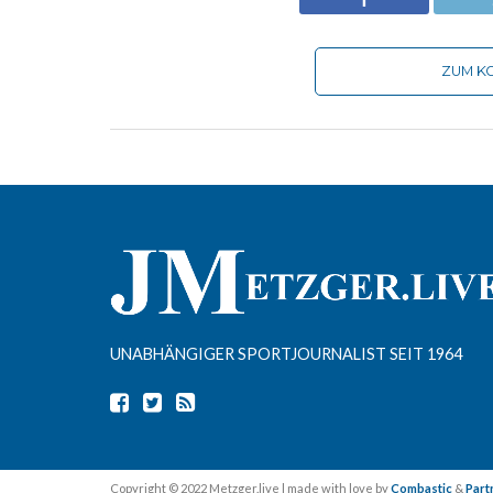
ZUM KO
UNABHÄNGIGER SPORTJOURNALIST SEIT 1964
Copyright © 2022 Metzger.live | made with love by
Combastic
&
Part