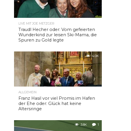
LIVE MIT JOE METZGER
Traudl Hecher oder: Vom gefeierten
Wunderkind zur leisen Ski-Mama, die
Spuren zu Gold legte
4.0K
ALLGEMEIN
Franz Hasil vor viel Promis im Hafen
der Ehe oder: Glück hat keine
Altersringe
3.8K
1