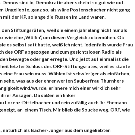
Demos sind in, Demokratie aber scheint so gut wie out
.
Ungeliebte, ganz so, als wäre Postenschacher nicht gang
h mit der
KP, solange die Russen im Land waren.
 den Stiftungsräten, weil sie einem jahrelang nicht nur als
so wie eine „Wölfin“, um diesen Vergleich zu bemühen. Ob
e es selbst satt hatte, weiß ich nicht. jedenfalls wurde Frau
h des ORF abgezogen und zum gesichtslosen Radio als
en bewegte oder gar erregte. Und jetzt auf einmal ist die
it letzter Schluss des ORF-Stiftungsrates, weil es stante
eine Frau sein muss. Wählen ist schwieriger als einfärben,
ann sehe, was aus der ehrenwerten Sauberfrau
Thurnhers
igkeit wird/wurde, erinnere mich einer wirklich sehr
ihrer Ansagen. Da saßen ein linker
u Lorenz-Dittelbacher und rein zufällig auch ihr Ehemann
eneigt, an einem Tisch. Mir blieb die Spucke weg. ORF, wie
, natürlich als Bacher-Jünger
aus dem ungeliebten