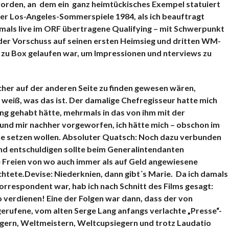
orden, an dem ein ganz heimtückisches Exempel statuiert
er Los-Angeles-Sommerspiele 1984, als ich beauftragt
tmals live im ORF übertragene Qualifying – mit Schwerpunkt
 der Vorschuss auf seinen ersten Heimsieg und dritten WM-
x zu Box gelaufen war, um Impressionen und nterviews zu
sicher auf der anderen Seite zu finden gewesen wären,
weiß, was das ist. Der damalige Chefregisseur hatte mich
ung gehabt hätte, mehrmals in das von ihm mit der
nd mir nachher vorgeworfen, ich hätte mich – obschon im
ene setzen wollen. Absoluter Quatsch: Noch dazu verbunden
und entschuldigen sollte beim Generalintendanten
e Freien von wo auch immer als auf Geld angewiesene
htete.Devise: Niederknien, dann gibt´s Marie. Da ich
damals
rrespondent war, hab ich nach Schnitt des Films gesagt:
 verdienen! Eine der Folgen war dann, dass der von
gerufene, vom alten Serge Lang anfangs verlachte „Presse“-
gern, Weltmeistern, Weltcupsiegern und trotz Laudatio