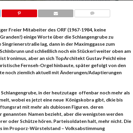
KOMMENTARE
liger Freier Mitabeiter des ORF (1967-1984, keine
Granden!) einige Worte über die Schlangengrube zu
ule Singrienerstraße lag, dann in der Maximggasse zum
chlnbrunn und schließlich noch ein Stückerl weiter oben am
st Ironimus, aber an sich TopArchitekt Gustav Peichl eine
uristische Fernseh-Orgel hinbaute, später gefolgt von den
ute noch ziemlich aktuell mit Änderungen/Adaptierungen
r Schlangengrube, in der heutzutage offenbar noch mehr als
elt, wobei es jetzt eine neue Königskobra gibt, dkie bis
ftungsrat mit mehr als dubiosen Figuren. deren
mer genannten Namen bezieht, aber die wenigsten werden
er oder Schütze hören. Parteisoldaten halt, mehr nicht. Die
ues im Proporz-Würstelstand – Volksabstimmung