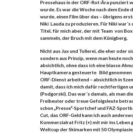
Pressehaus in der ORF-Rot-Ära punziert w
wurde. Es war die Woche nach dem Ende d
wurde, einen Film über das – übrigens ers
Niki Lauda zu produzieren. Für Niki war´s
Titel, für mich aber, der mit Team von Bo
sammeln, der Bruch mit dem Künigberg,
Nicht aus Jux und Tollerei, die eher oder 
sondern aus Prinzip, wenn man heute noch 
absichtlich, ohne dass ich eine blasse Ahn
Hauptkamera gesteuerte
Bild genomnen u
ORF-Dienst arbeitend – absichtlich in Sz
damit, dass ich mich dafür rechtfertigen 
(Podgorski). Das war´s damals, als man di
Freibeuter oder treue Gefolgsleute betrac
schon „Presse“-Sportchef und FAZ-Sportko
Cut, das ORF-Geld kann ich auch anderswo
Kommerzialrat Fritz (+)
mit mir ins Leben 
Weltcup der Skimarken mit 50 Olympiasie