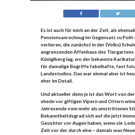
Es ist auch für mich an der Zeit, als ehema
Pensionsanrechnug im Gegensatz zu Polit-
verlieren, die zunächst in der (Volks) Sch
angrenzenden Affenhaus des Tiergartens S
Küniglberg lag, wo der bekannte Karikaturi
für damalige Begriffe fabelhafte, fast fut
Landestudios. Das war einmal aber ist he
eher im Detail.
Und aktueller denn je ist das Wort von de
ehede vor giftigen Vipern und Ottern wimm
Jahresende vom mehr als umstrittenen Sti
Bekanntheitdsgrad sich auf die jetzt im
Gesichter vor Augen haben, wenn sie Leder
Zeit vor der durch eine – damals was Ne