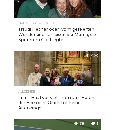
LIVE MIT JOE METZGER
Traudl Hecher oder: Vom gefeierten
Wunderkind zur leisen Ski-Mama, die
Spuren zu Gold legte
4.0K
ALLGEMEIN
Franz Hasil vor viel Promis im Hafen
der Ehe oder: Glück hat keine
Altersringe
3.8K
1