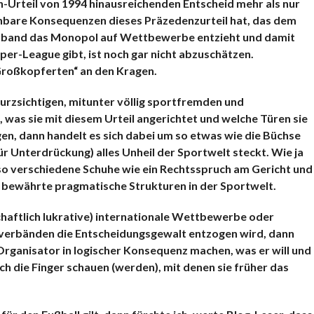
-Urteil von 1994 hinausreichenden Entscheid mehr als nur
hbare Konsequenzen dieses Präzedenzurteil hat, das dem
erband das Monopol auf Wettbewerbe entzieht und damit
per-League gibt, ist noch gar nicht abzuschätzen.
Großkopferten“ an den Kragen.
kurzsichtigen, mitunter völlig sportfremden und
 was sie mit diesem Urteil angerichtet und welche Türen sie
en, dann handelt es sich dabei um so etwas wie die Büchse
für Unterdrückung) alles Unheil der Sportwelt steckt. Wie ja
 so verschiedene Schuhe wie ein Rechtsspruch am Gericht und
 bewährte pragmatische Strukturen in der Sportwelt.
haftlich lukrative) internationale Wettbewerbe oder
verbänden die Entscheidungsgewalt entzogen wird, dann
Organisator in logischer Konsequenz machen, was er will und
rch die Finger schauen (werden), mit denen sie früher das