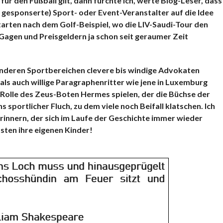
ür den Fußball gilt, dann fürchte ich, werte Blog-Leser, dass
gesponserte) Sport- oder Event-Veranstalter auf die Idee
arten nach dem Golf-Beispiel, wo die LIV-Saudi-Tour den
Gagen und Preisgeldern ja schon seit geraumer Zeit
 anderen Sportbereichen clevere bis windige Advokaten
als auch willige Paragraphenritter wie jene in Luxemburg
ie Rolle des Zeus-Boten Hermes spielen, der die Büchse der
 sportlicher Fluch, zu dem viele noch Beifall klatschen. Ich
erinnern, der sich im Laufe der Geschichte immer wieder
bsten ihre eigenen Kinder!