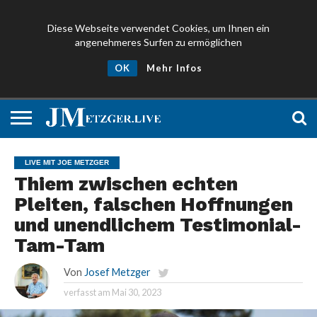
Diese Webseite verwendet Cookies, um Ihnen ein
angenehmeres Surfen zu ermöglichen
NEWS
PROMIS
ÜBER
NEWSLETTER
OK
Mehr Infos
UND
MICH
ANMELDEN
PRESSE
LIVE MIT JOE METZGER
Thiem zwischen echten
Pleiten, falschen Hoffnungen
und unendlichem Testimonial-
Tam-Tam
Von
Josef Metzger
verfasst am
Mai 30, 2023