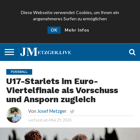
Diese Webseite verwendet Cookies, um Ihnen ein
angenehmeres Surfen zu ermöglichen
NEWS
PROMIS
ÜBER
NEWSLETTER
OK
Mehr Infos
UND
MICH
ANMELDEN
PRESSE
FUSSBALL
U17-Starlets im Euro-
Viertelfinale als Vorschuss
und Ansporn zugleich
Von
Josef Metzger
verfasst am
Mai 29, 2024