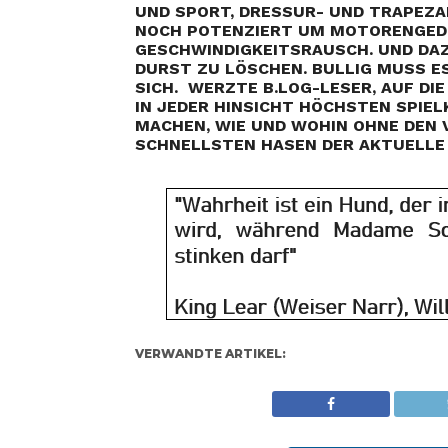
ND SPORT, DRESSUR- UND TRAPEZAKT
OCH POTENZIERT UM MOTORENGEDRÖ
ESCHWINDIGKEITSRAUSCH. UND DAZU
URST ZU LÖSCHEN. BULLIG MUSS ES O
ICH. WERZTE B.LOG-LESER, AUF DIE
N JEDER HINSICHT HÖCHSTEN SPIELK
ACHEN, WIE UND WOHIN OHNE DEN V
CHNELLSTEN HASEN DER AKTUELLE
VERWANDTE ARTIKEL: