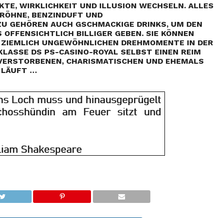
E, WIRKLICHKEIT UND ILLUSION WECHSELN. ALLES N
HNE, BENZINDUFT UND G
 GEHÖREN AUCH GSCHMACKIGE DRINKS, UM DEN D
FFENSICHTLICH BILLIGER GEBEN. SIE KÖNNEN S
 ZIEMLICH UNGEWÖHNLICHEN DREHMOMENTE IN DER I
LASSE DS PS-CASINO-ROYAL SELBST EINEN REIM M
ERSTORBENEN, CHARISMATISCHEN UND EHEMALS S
 LÄUFT …