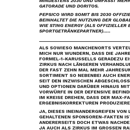
MINDESTENS 2030 UND UMFASST MEHR
GATORADE UND DORITOS.
PEPSICO WIRD SOMIT BIS 2030 OFFIZ
BEINHALTET DIE NUTZUNG DER GLOBA
WIE STING ENERGY (ALS OFFIZIELLER 
SPORTGETRÄNKEPARTNER)…..
__________________________________
ALS SOWIESO MANCHENORTS VERTE
MICH NUR WUNDERN, DASS DIE JAHR
FORMEL-1-KARUSSELLS GERADEZU EI
ZIRKUS NACH LÄNGEREN VERHANDLU
DER FAST ZEHN MAL MEHR JAHRESUM
SORTIMENT SO NEBENBEI AUCH ENER
SEIT DEN INZWISCHEN ABGESCHLOS
UND OPTIONEN DARÜBER HINAUS MIT
VORWÜRFE IN DER DEFENSIVE BEFIN
IM KREISE DREHEN, DASS DER MAX-
ERGEBNISKORREKTUREN PRODUZIERE
JA, DIESES INEINANDERGREIFEN VON
GEHALTENEN SPONSOREN-FAKTEN IS
ANDERERSEITS DOCH ETWAS NACHDE
JA AUCH ALS ZIRKUS IM GROSSEN RAH