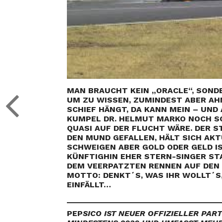
MAN BRAUCHT KEIN „ORACLE“, SOND
UM ZU WISSEN, ZUMINDEST ABER AH
SCHIEF HÄNGT, DA KANN MEIN – UND 
KUMPEL DR. HELMUT MARKO NOCH SO
QUASI AUF DER FLUCHT WÄRE. DER 
DEN MUND GEFALLEN, HÄLT SICH AKT
SCHWEIGEN ABER GOLD ODER GELD IS
KÜNFTIGHIN EHER STERN-SINGER STA
DEM VEERPATZTEN RENNEN AUF DEN 
MOTTO: DENKT´S, WAS IHR WOLLT´S,
EINFÄLLT…
__________________________________
PEP
SICO IST NEUER OFFIZIELLER PAR