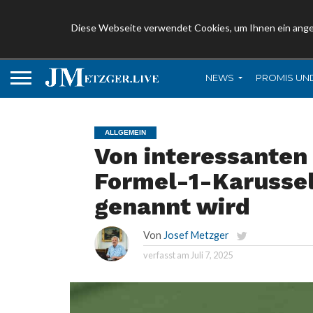
Diese Webseite verwendet Cookies, um Ihnen ein ang
NEWS
PROMIS UN
ALLGEMEIN
Von interessante
Formel-1-Karussel
genannt wird
Von
Josef Metzger
verfasst am
Juli 7, 2025