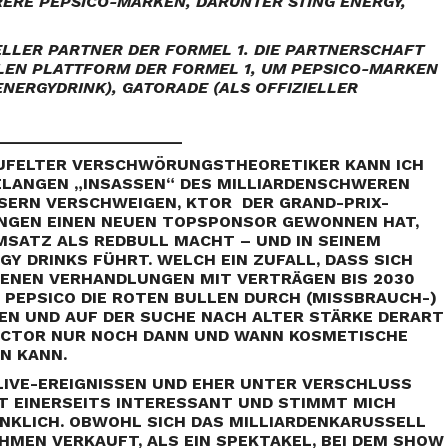
ERE PEPSICO-MARKEN, DARUNTER STING ENERGY,
IELLER PARTNER DER FORMEL 1. DIE PARTNERSCHAFT
LEN PLATTFORM DER FORMEL 1, UM PEPSICO-MARKEN
ENERGYDRINK), GATORADE (ALS OFFIZIELLER
_____________________
UFELTER VERSCHWÖRUNGSTHEORETIKER KANN ICH
ELANGEN „INSASSEN“ DES MILLIARDENSCHWEREN
SERN VERSCHWEIGEN, KTOR DER GRAND-PRIX-
NGEN EINEN NEUEN TOPSPONSOR GEWONNEN HAT,
SATZ ALS REDBULL MACHT – UND IN SEINEM
GY DRINKS FÜHRT. W
ELCH EIN ZUFALL, DASS SICH
SENEN VERHANDLUNGEN MIT VERTRÄGEN BIS 2030
 PEPSICO DIE ROTEN BULLEN DURCH (MISSBRAUCH-)
DEN UND AUF DER SUCHE NACH ALTER STÄRKE DERART
FACTOR NUR NOCH DANN UND WANN KOSMETISCHE
N KANN.
 LIVE-EREIGNISSEN UND EHER UNTER VERSCHLUSS
T EINERSEITS INTERESSANT UND STIMMT MICH
NKLICH. OBWOHL SICH DAS MILLIARDENKARUSSELL
MEN VERKAUFT, ALS EIN SPEKTAKEL, BEI DEM SHOW U