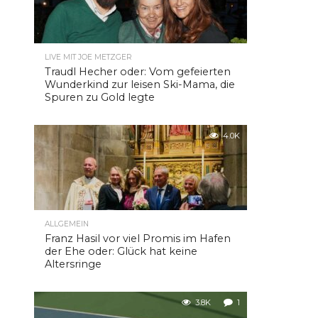
LIVE MIT JOE METZGER
Traudl Hecher oder: Vom gefeierten
Wunderkind zur leisen Ski-Mama, die
Spuren zu Gold legte
4.0K
ALLGEMEIN
Franz Hasil vor viel Promis im Hafen
der Ehe oder: Glück hat keine
Altersringe
3.8K
1