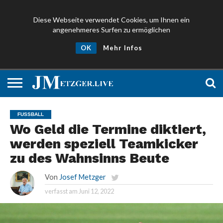
Diese Webseite verwendet Cookies, um Ihnen ein
angenehmeres Surfen zu ermöglichen
NEWS
PROMIS
ÜBER
NEWSLETTER
OK
Mehr Infos
UND
MICH
ANMELDEN
PRESSE
FUSSBALL
Wo Geld die Termine diktiert,
werden speziell Teamkicker
zu des Wahnsinns Beute
Von
Josef Metzger
verfasst am
Juni 12, 2022