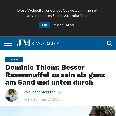
Diese Webseite verwendet Cookies, um Ihnen ein
angenehmeres Surfen zu ermöglichen
NEWS
PROMIS
ÜBER
NEWSLETTER
OK
Mehr Infos
UND
MICH
ANMELDEN
PRESSE
TENNIS
Dominic Thiem: Besser
Rasenmuffel zu sein als ganz
am Sand und unten durch
Von
Josef Metzger
verfasst am
Juni 17, 2022