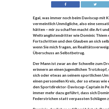
Egal, was immer noch beim Daviscup mit Kr
vermeintlich Unmögliche, also eine sensa
hätten – mir zu schaffen macht die Art un
Weltranglistendritter wie Dominic Thiem e
Fortschritten und den Glauben an sich sel
wenn Sie mich fragen,
an Realitätsverweig
Überschuss an Selbstbetrug.
Der Mann ist zwar an der Schwelle zum Dre
erinnern an einen jugendlichen Trotzkopf, 
sich oder etwas an seinem sportlichen Um
einen personellen Kreis, der so etwas wie e
den Sportdirektor-Daviscup-Captain in Per
immer mehr dazu geführt, dass sich Domini
Federstrichen statt verpassten Schlägen z