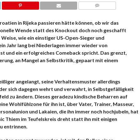
KOMMENTARE
oatien in Rijeka passieren hätte können, ob wir das
tionelle Wende statt des Knockout doch noch geschafft
d Weise, wie ein einstiger US-Open-Sieger und
in Jahr lang bei Niederlagen immer wieder von
bst und ein erfolgreiches Comeback spricht. Das grenzt,
erung, an Mangel an Selbstkritik, gepaart mit einem
ißiger angelangt, seine Verhaltensmuster allerdings
der sich dagegen wehrt und verwahrt, in Selbstgefälligkeit
feld zu ändern. Dieses geradezu kindische Beharren auf
ine Wohlfühlzone für ihn ist, über Vater, Trainer, Masseur,
sonalunion und Lakaien, die ihn immer noch hochjubeln, hat
c Thiem im Teufelskreis dreht statt ihn mit einigen
u entrinnen.