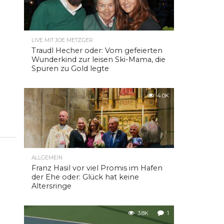
LIVE MIT JOE METZGER
Traudl Hecher oder: Vom gefeierten
Wunderkind zur leisen Ski-Mama, die
Spuren zu Gold legte
4.0K
ALLGEMEIN
Franz Hasil vor viel Promis im Hafen
der Ehe oder: Glück hat keine
Altersringe
3.8K
1