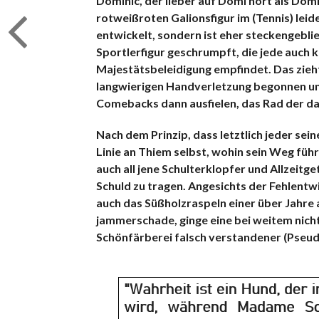
Dominic, der lieber auf Domi hört als Domi
rotweißroten Galionsfigur im (Tennis) leide
entwickelt, sondern ist eher steckengeblie
Sportlerfigur geschrumpft, die jede auch 
Majestätsbeleidigung empfindet. Das zieht 
langwierigen Handverletzung begonnen und 
Comebacks dann ausfielen, das Rad der d
Nach dem Prinzip, dass letztlich jeder sein
Linie an Thiem selbst, wohin sein Weg führ
auch all jene Schulterklopfer und Allzeit
Schuld zu tragen. Angesichts der Fehlentwi
auch das Süßholzraspeln einer über Jahre
jammerschade, ginge eine bei weitem nicht
Schönfärberei falsch verstandener (Pseud