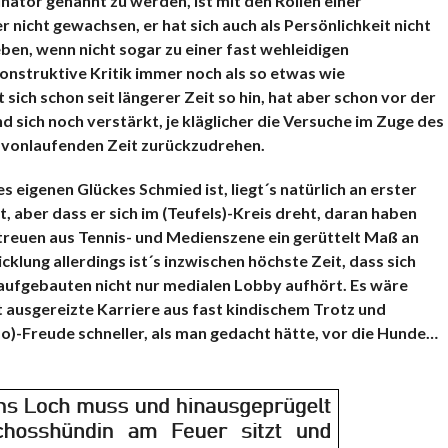
nator genannt zu werden, ist mit den Rollen einer
r nicht gewachsen, er hat sich auch als Persönlichkeit nicht
ben, wenn nicht sogar zu einer fast wehleidigen
konstruktive Kritik immer noch als so etwas wie
sich schon seit längerer Zeit so hin, hat aber schon vor der
sich noch verstärkt, je kläglicher die Versuche im Zuge des
avonlaufenden Zeit zurückzudrehen.
es eigenen Glückes Schmied ist, liegt´s natürlich an erster
t, aber dass er sich im (Teufels)-Kreis dreht, daran haben
getreuen aus Tennis- und Medienszene ein gerüttelt Maß an
cklung allerdings ist´s inzwischen höchste Zeit, dass sich
 aufgebauten nicht nur medialen Lobby aufhört. Es wäre
 ausgereizte Karriere aus fast kindischem Trotz und
o)-Freude schneller, als man gedacht hätte, vor die Hunde…